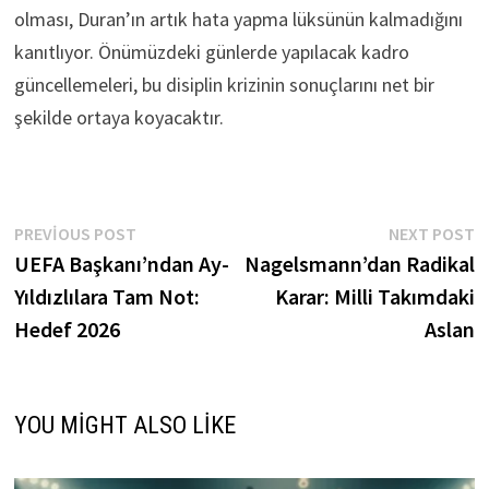
olması, Duran’ın artık hata yapma lüksünün kalmadığını
kanıtlıyor. Önümüzdeki günlerde yapılacak kadro
güncellemeleri, bu disiplin krizinin sonuçlarını net bir
şekilde ortaya koyacaktır.
Yazı
Previous
N
PREVIOUS POST
NEXT POST
post:
p
UEFA Başkanı’ndan Ay-
Nagelsmann’dan Radikal
gezinmesi
Yıldızlılara Tam Not:
Karar: Milli Takımdaki
Hedef 2026
Aslan
YOU MIGHT ALSO LIKE