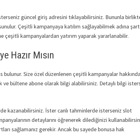
rseniz güncel giriş adresini tıklayabilirsiniz. Bununla birlikt
sunulur. Çeşitli kampanyaya katılım sağlayabilmek adına şart
ne çeşitli kampanyalardan yatırım yaparak yararlanabilir.
ye Hazır Mısın
 bulunur. Size özel düzenlenen çeşitli kampanyalar hakkınd
ve bültene abone olarak bilgi alabilirsiniz. Detaylı bilgi ister
de kazanabilirsiniz. İster canlı tahminlerde isterseniz slot
anyalarının detaylarını öğrenerek dilediğinizi kullanabilirsin
artları sağlamanız gerekir. Ancak bu sayede bonusa hak