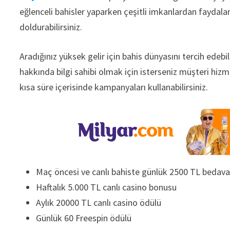
eğlenceli bahisler yaparken çeşitli imkanlardan faydalana
doldurabilirsiniz.
Aradığınız yüksek gelir için bahis dünyasını tercih edebi
hakkında bilgi sahibi olmak için isterseniz müşteri hizme
kısa süre içerisinde kampanyaları kullanabilirsiniz.
Maç öncesi ve canlı bahiste günlük 2500 TL bedava
Haftalık 5.000 TL canlı casino bonusu
Aylık 20000 TL canlı casino ödülü
Günlük 60 Freespin ödülü