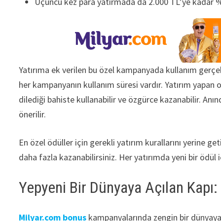
Üçüncü kez para yatırmada da 2.000 TL’ye kadar %
Yatırıma ek verilen bu özel kampanyada kullanım gerçe
her kampanyanın kullanım süresi vardır. Yatırım yapan 
dilediği bahiste kullanabilir ve özgürce kazanabilir. A
önerilir.
En özel ödüller için gerekli yatırım kurallarını yerine g
daha fazla kazanabilirsiniz. Her yatırımda yeni bir ödül iç
Yepyeni Bir Dünyaya Açılan Kapı:
Milyar.com bonus
kampanyalarında zengin bir dünyaya aç