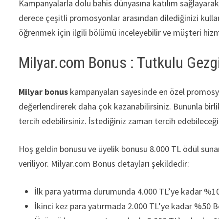
Kampanyalarla dolu bahis dünyasına katılım sağlayarak 
derece çeşitli promosyonlar arasından dilediğinizi kulla
öğrenmek için ilgili bölümü inceleyebilir ve müşteri hizm
Milyar.com Bonus : Tutkulu Gezg
Milyar bonus
kampanyaları sayesinde en özel promosyon
değerlendirerek daha çok kazanabilirsiniz. Bununla birl
tercih edebilirsiniz. İstediğiniz zaman tercih edebileceğ
Hoş geldin bonusu ve üyelik bonusu 8.000 TL ödül sun
veriliyor. Milyar.com Bonus detayları şekildedir:
İlk para yatırma durumunda 4.000 TL’ye kadar %1
İkinci kez para yatırmada 2.000 TL’ye kadar %50 