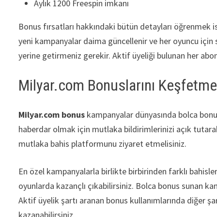
Aylık 1200 Freespin imkanı
Bonus fırsatları hakkındaki bütün detayları öğrenmek iste
yeni kampanyalar daima güncellenir ve her oyuncu için 
yerine getirmeniz gerekir. Aktif üyeliği bulunan her abo
Milyar.com Bonuslarını Keşfetme
Milyar.com bonus
kampanyalar dünyasında bolca bonus
haberdar olmak için mutlaka bildirimlerinizi açık tutarak 
mutlaka bahis platformunu ziyaret etmelisiniz.
En özel kampanyalarla birlikte birbirinden farklı bahisler
oyunlarda kazançlı çıkabilirsiniz. Bolca bonus sunan kamp
Aktif üyelik şartı aranan bonus kullanımlarında diğer ş
kazanabilirsiniz.