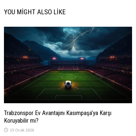
YOU MIGHT ALSO LIKE
Trabzonspor Ev Avantajını Kasımpaşa’ya Karşı
Koruyabilir mi?
15 Ocak 2026