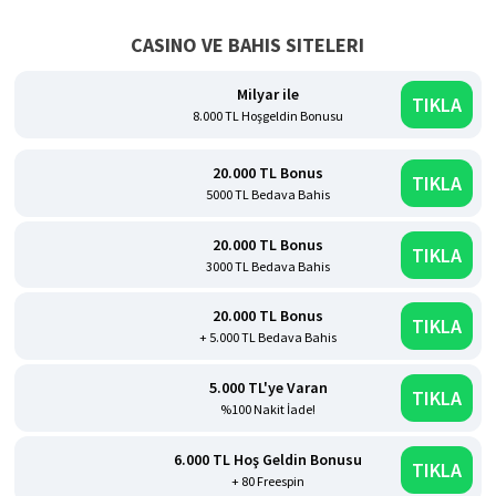
CASINO VE BAHIS SITELERI
Milyar ile
TIKLA
8.000 TL Hoşgeldin Bonusu
20.000 TL Bonus
TIKLA
5000 TL Bedava Bahis
20.000 TL Bonus
TIKLA
3000 TL Bedava Bahis
20.000 TL Bonus
TIKLA
+ 5.000 TL Bedava Bahis
5.000 TL'ye Varan
TIKLA
%100 Nakit İade!
6.000 TL Hoş Geldin Bonusu
TIKLA
+ 80 Freespin