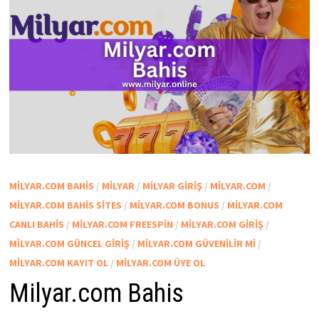
MILYAR.COM BAHIS
/
MILYAR
/
MILYAR GIRIŞ
/
MILYAR.COM
/
MILYAR.COM BAHIS SITES
/
MILYAR.COM BONUS
/
MILYAR.COM
CANLI BAHIS
/
MILYAR.COM FREESPIN
/
MILYAR.COM GIRIŞ
/
MILYAR.COM GÜNCEL GIRIŞ
/
MILYAR.COM GÜVENILIR MI
/
MILYAR.COM KAYIT OL
/
MILYAR.COM ÜYE OL
Milyar.com Bahis