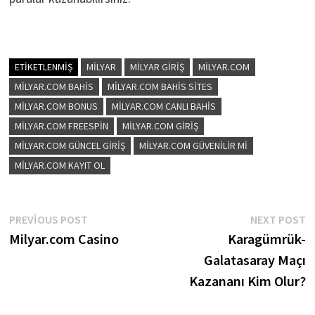
ETIKETLENMIŞ
MILYAR
MILYAR GIRIŞ
MILYAR.COM
MILYAR.COM BAHIS
MILYAR.COM BAHIS SITES
MILYAR.COM BONUS
MILYAR.COM CANLI BAHIS
MILYAR.COM FREESPIN
MILYAR.COM GIRIŞ
MILYAR.COM GÜNCEL GIRIŞ
MILYAR.COM GÜVENILIR MI
MILYAR.COM KAYIT OL
Yazı
Previous
N
PREVIOUS POST
NEXT POST
post:
p
Milyar.com Casino
Karagümrük-
gezinmesi
Galatasaray Maçı
Kazananı Kim Olur?