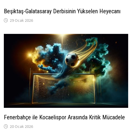
Beşiktaş-Galatasaray Derbisinin Yükselen Heyecanı
29 Ocak 2026
Fenerbahçe ile Kocaelispor Arasında Kritik Mücadele
20 Ocak 2026