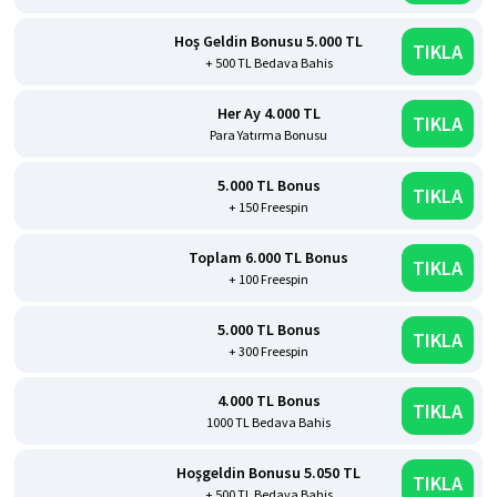
Hoş Geldin Bonusu 5.000 TL
TIKLA
+ 500 TL Bedava Bahis
Her Ay 4.000 TL
TIKLA
Para Yatırma Bonusu
5.000 TL Bonus
TIKLA
+ 150 Freespin
Toplam 6.000 TL Bonus
TIKLA
+ 100 Freespin
5.000 TL Bonus
TIKLA
+ 300 Freespin
4.000 TL Bonus
TIKLA
1000 TL Bedava Bahis
Hoşgeldin Bonusu 5.050 TL
TIKLA
+ 500 TL Bedava Bahis