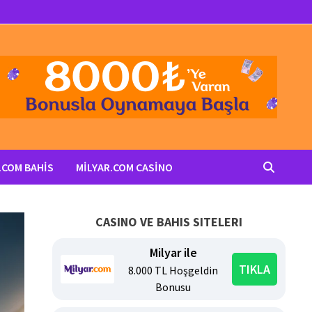
.COM BAHIS
MILYAR.COM CASINO
CASINO VE BAHIS SITELERI
Milyar ile
TIKLA
8.000 TL Hoşgeldin
Bonusu