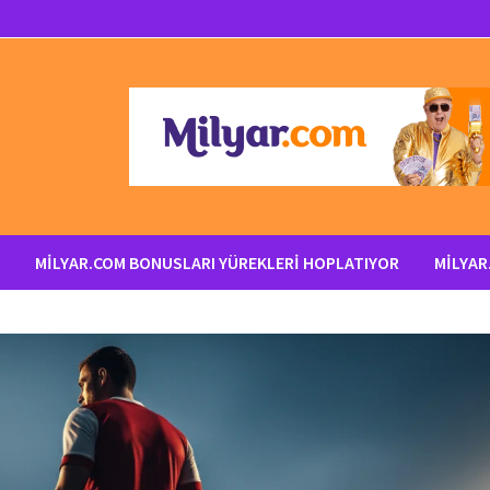
L
MILYAR.COM BONUSLARI YÜREKLERI HOPLATIYOR
MILYAR