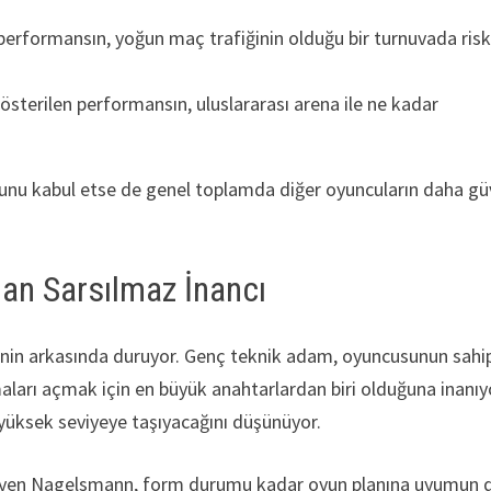
 performansın, yoğun maç trafiğinin olduğu bir turnuvada ris
sterilen performansın, uluslararası arena ile ne kadar
nu kabul etse de genel toplamda diğer oyuncuların daha g
an Sarsılmaz İnancı
hinin arkasında duruyor. Genç teknik adam, oyuncusunun sahi
maları açmak için en büyük anahtarlardan biri olduğuna inanıy
yüksek seviyeye taşıyacağını düşünüyor.
isteyen Nagelsmann, form durumu kadar oyun planına uyumun 