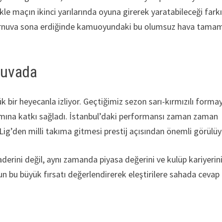
le maçın ikinci yarılarında oyuna girerek yaratabileceği farkı
 turnuva sona erdiğinde kamuoyundaki bu olumsuz hava tama
nuvada
k bir heyecanla izliyor. Geçtiğimiz sezon sarı-kırmızılı forma
akımına katkı sağladı. İstanbul’daki performansı zaman zaman
Lig’den milli takıma gitmesi prestij açısından önemli görülüy
erini değil, aynı zamanda piyasa değerini ve kulüp kariyerin
 bu büyük fırsatı değerlendirerek eleştirilere sahada cevap