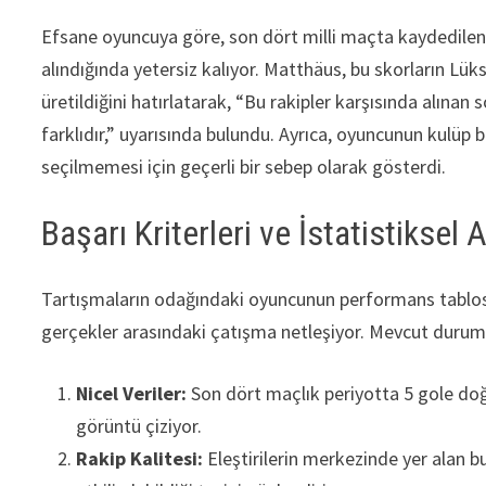
Efsane oyuncuya göre, son dört milli maçta kaydedilen 2 g
alındığında yetersiz kalıyor. Matthäus, bu skorların Lük
üretildiğini hatırlatarak, “Bu rakipler karşısında alınan
farklıdır,” uyarısında bulundu. Ayrıca, oyuncunun kulüp
seçilmemesi için geçerli bir sebep olarak gösterdi.
Başarı Kriterleri ve İstatistiksel A
Tartışmaların odağındaki oyuncunun performans tablos
gerçekler arasındaki çatışma netleşiyor. Mevcut dur
Nicel Veriler:
Son dört maçlık periyotta 5 gole doğr
görüntü çiziyor.
Rakip Kalitesi:
Eleştirilerin merkezinde yer alan 