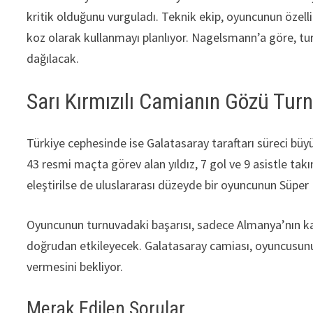
kritik olduğunu vurguladı. Teknik ekip, oyuncunun özellik
koz olarak kullanmayı planlıyor. Nagelsmann’a göre,
dağılacak.
Sarı Kırmızılı Camianın Gözü Tur
Türkiye cephesinde ise Galatasaray taraftarı süreci büyü
43 resmi maçta görev alan yıldız, 7 gol ve 9 asistle t
eleştirilse de uluslararası düzeyde bir oyuncunun Süper 
Oyuncunun turnuvadaki başarısı, sadece Almanya’nın kad
doğrudan etkileyecek. Galatasaray camiası, oyuncusunun
vermesini bekliyor.
Merak Edilen Sorular