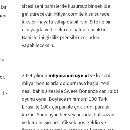
sitesi seni bahislerde kusursuz bir şekilde
 bir
geliştirecektir. Milyar.com ile kısa sürede
men
lüks bir hayata sahip olabilirsin. Site ile bir
elin yağda ve bir elin ise balda olacaktır.
Bahislerini gizlilik prensibi üzerinden
yapabileceksin.
yla
2024 yılında
milyar.com üye ol
ve keseni
or.
milyar bonuslarla doldurmaya başla. Yeni
nesil bahis sitesiyle Sweet Bonanza canlı slot
i de
oyunu oyna. Böylece minimum 100 Türk
Lirası ile 100x çarpan ile çok ciddi paralar
kazan. Sana uyan her şey burada, bol kazan
ve kendini şımart. Yüksek hoş geldin ve