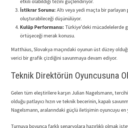
etkili olabildiği tezini güçlendiriyor.
İstikrar Sorunu:
Altı veya yedi maçta bir parlayan
oluşturabileceği düşünülüyor.
Kulüp Performansı:
Türkiye’deki mücadelelerde gö
örtüşeceği merak konusu.
Matthäus, Slovakya maçındaki oyunun üst düzey olduğu
verici bir grafik çizdiğini savunmaya devam ediyor.
Teknik Direktörün Oyuncusuna Ol
Gelen tüm eleştirilere karşın Julian Nagelsmann, terci
olduğu patlayıcı hızın ve teknik becerinin, kapalı savun
Nagelsmann, aralarındaki güçlü iletişimin oyuncuyu en 
Turnuva boyunca farklı senaryolara hazırlıklı olmak 