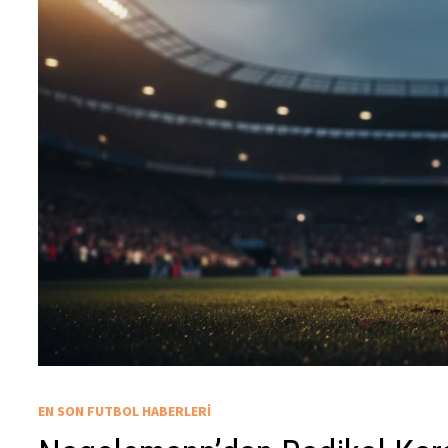
EN SON FUTBOL HABERLERI