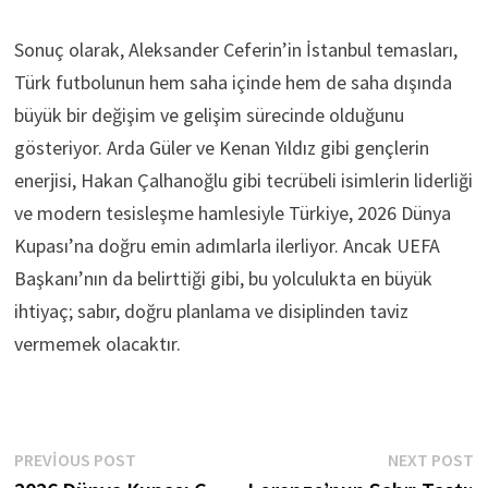
Sonuç olarak, Aleksander Ceferin’in İstanbul temasları,
Türk futbolunun hem saha içinde hem de saha dışında
büyük bir değişim ve gelişim sürecinde olduğunu
gösteriyor. Arda Güler ve Kenan Yıldız gibi gençlerin
enerjisi, Hakan Çalhanoğlu gibi tecrübeli isimlerin liderliği
ve modern tesisleşme hamlesiyle Türkiye, 2026 Dünya
Kupası’na doğru emin adımlarla ilerliyor. Ancak UEFA
Başkanı’nın da belirttiği gibi, bu yolculukta en büyük
ihtiyaç; sabır, doğru planlama ve disiplinden taviz
vermemek olacaktır.
Yazı
Previous
N
PREVIOUS POST
NEXT POST
post:
p