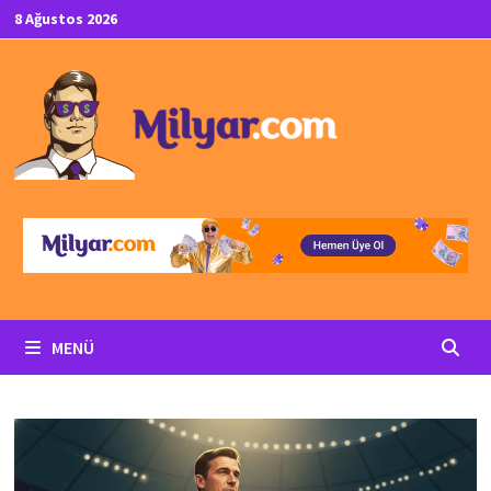
İçeriğe
8 Ağustos 2026
geç
MENÜ