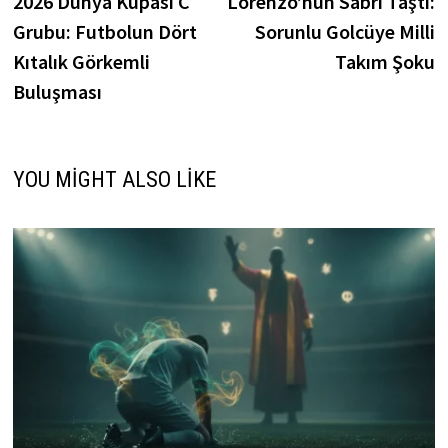
2026 Dünya Kupası C
Lorenzo’nun Sabrı Taştı:
gezinmesi
Grubu: Futbolun Dört
Sorunlu Golcüye Milli
Kıtalık Görkemli
Takım Şoku
Buluşması
YOU MIGHT ALSO LIKE