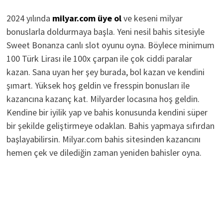
2024 yılında
milyar.com üye ol
ve keseni milyar
bonuslarla doldurmaya başla. Yeni nesil bahis sitesiyle
Sweet Bonanza canlı slot oyunu oyna. Böylece minimum
100 Türk Lirası ile 100x çarpan ile çok ciddi paralar
kazan. Sana uyan her şey burada, bol kazan ve kendini
şımart. Yüksek hoş geldin ve fresspin bonusları ile
kazancına kazanç kat. Milyarder locasına hoş geldin.
Kendine bir iyilik yap ve bahis konusunda kendini süper
bir şekilde geliştirmeye odaklan. Bahis yapmaya sıfırdan
başlayabilirsin. Milyar.com bahis sitesinden kazancını
hemen çek ve dilediğin zaman yeniden bahisler oyna.