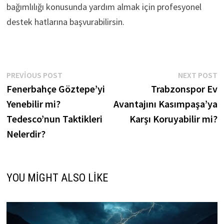
bağımlılığı konusunda yardım almak için profesyonel
destek hatlarına başvurabilirsin.
Yazı
Previous
N
PREVIOUS POST
NEXT POST
post:
p
Fenerbahçe Göztepe’yi
Trabzonspor Ev
gezinmesi
Yenebilir mi?
Avantajını Kasımpaşa’ya
Tedesco’nun Taktikleri
Karşı Koruyabilir mi?
Nelerdir?
YOU MIGHT ALSO LIKE