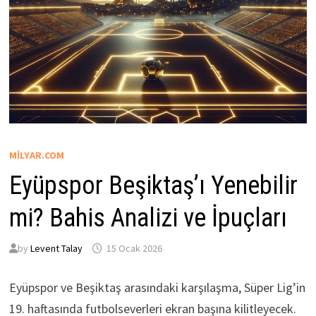
MILYAR.COM
Eyüpspor Beşiktaş’ı Yenebilir
mi? Bahis Analizi ve İpuçları
by
Levent Talay
15 Ocak 2026
Eyüpspor ve Beşiktaş arasındaki karşılaşma, Süper Lig’in
19. haftasında futbolseverleri ekran başına kilitleyecek.