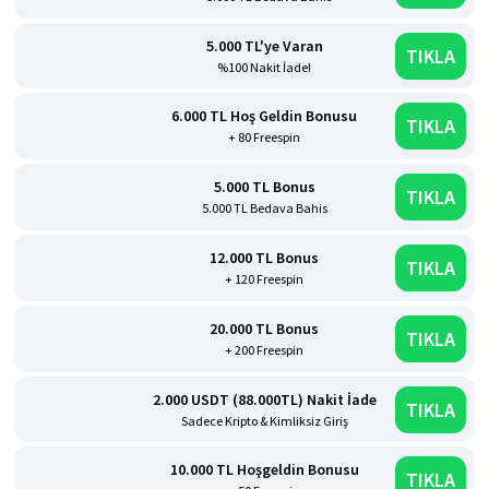
5.000 TL'ye Varan
TIKLA
%100 Nakit İade!
6.000 TL Hoş Geldin Bonusu
TIKLA
+ 80 Freespin
5.000 TL Bonus
TIKLA
5.000 TL Bedava Bahis
12.000 TL Bonus
TIKLA
+ 120 Freespin
20.000 TL Bonus
TIKLA
+ 200 Freespin
2.000 USDT (88.000TL) Nakit İade
TIKLA
Sadece Kripto & Kimliksiz Giriş
10.000 TL Hoşgeldin Bonusu
TIKLA