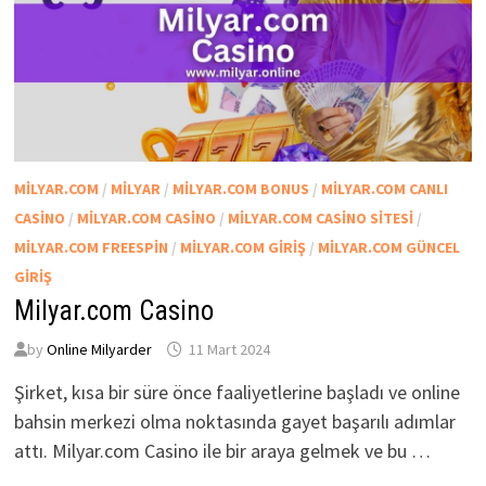
MILYAR.COM
/
MILYAR
/
MILYAR.COM BONUS
/
MILYAR.COM CANLI
CASINO
/
MILYAR.COM CASINO
/
MILYAR.COM CASINO SITESI
/
MILYAR.COM FREESPIN
/
MILYAR.COM GIRIŞ
/
MILYAR.COM GÜNCEL
GIRIŞ
Milyar.com Casino
by
Online Milyarder
11 Mart 2024
Şirket, kısa bir süre önce faaliyetlerine başladı ve online
bahsin merkezi olma noktasında gayet başarılı adımlar
attı. Milyar.com Casino ile bir araya gelmek ve bu …