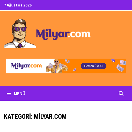
İçeriğe
7 Ağustos 2026
geç
MENÜ
KATEGORI:
MILYAR.COM