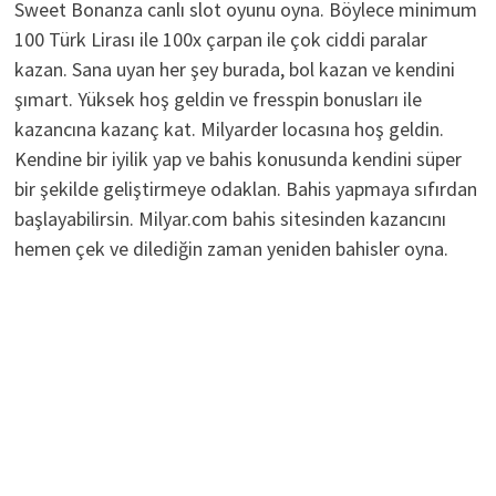
Sweet Bonanza canlı slot oyunu oyna. Böylece minimum
100 Türk Lirası ile 100x çarpan ile çok ciddi paralar
kazan. Sana uyan her şey burada, bol kazan ve kendini
şımart. Yüksek hoş geldin ve fresspin bonusları ile
kazancına kazanç kat. Milyarder locasına hoş geldin.
Kendine bir iyilik yap ve bahis konusunda kendini süper
bir şekilde geliştirmeye odaklan. Bahis yapmaya sıfırdan
başlayabilirsin. Milyar.com bahis sitesinden kazancını
hemen çek ve dilediğin zaman yeniden bahisler oyna.