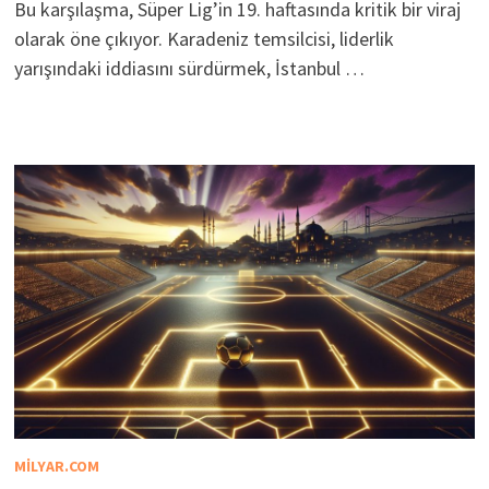
Bu karşılaşma, Süper Lig’in 19. haftasında kritik bir viraj
olarak öne çıkıyor. Karadeniz temsilcisi, liderlik
yarışındaki iddiasını sürdürmek, İstanbul …
MILYAR.COM