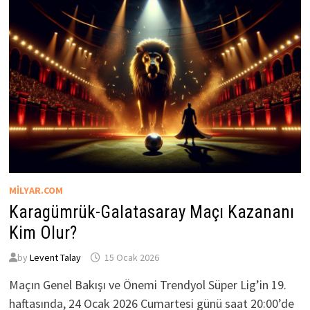
MILYAR.COM
Karagümrük-Galatasaray Maçı Kazananı
Kim Olur?
by
Levent Talay
15 Ocak 2026
Maçın Genel Bakışı ve Önemi Trendyol Süper Lig’in 19.
haftasında, 24 Ocak 2026 Cumartesi günü saat 20:00’de