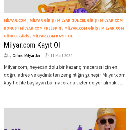
MILYAR.COM
/
MILYAR GIRIŞ
/
MILYAR GÜNCEL GIRIŞ
/
MILYAR.COM
BONUS
/
MILYAR.COM FREESPIN
/
MILYAR.COM GIRIŞ
/
MILYAR.COM
GÜNCEL GIRIŞ
/
MILYAR.COM KAYIT OL
Milyar.com Kayıt Ol
by
Online Milyarder
11 Mart 2024
Milyar.com, heyecan dolu bir kazanç macerası için en
doğru adres ve aydınlatan zenginliğin güneşi! Milyar.com
kayıt ol ile başlayan bu macerada sizler de yer almak …