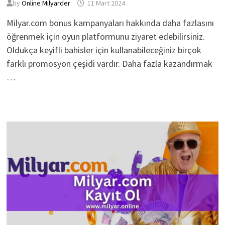
by
Online Milyarder
11 Mart 2024
Milyar.com bonus kampanyaları hakkında daha fazlasını
öğrenmek için oyun platformunu ziyaret edebilirsiniz.
Oldukça keyifli bahisler için kullanabileceğiniz birçok
farklı promosyon çeşidi vardır. Daha fazla kazandırmak
…