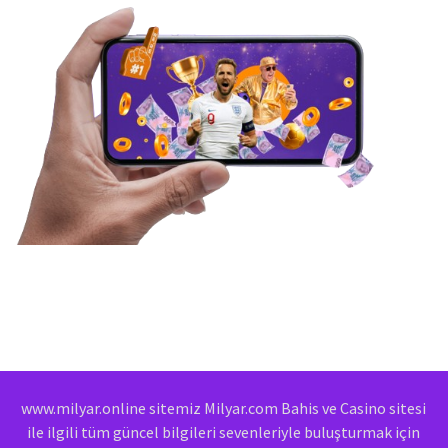
www.milyar.online sitemiz Milyar.com Bahis ve Casino sitesi
ile ilgili tüm güncel bilgileri sevenleriyle buluşturmak için