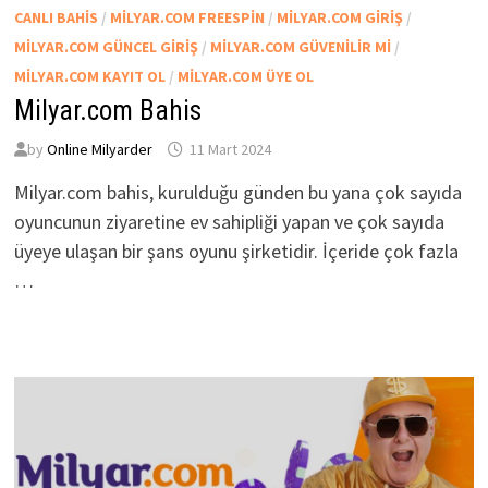
CANLI BAHIS
/
MILYAR.COM FREESPIN
/
MILYAR.COM GIRIŞ
/
MILYAR.COM GÜNCEL GIRIŞ
/
MILYAR.COM GÜVENILIR MI
/
MILYAR.COM KAYIT OL
/
MILYAR.COM ÜYE OL
Milyar.com Bahis
by
Online Milyarder
11 Mart 2024
Milyar.com bahis, kurulduğu günden bu yana çok sayıda
oyuncunun ziyaretine ev sahipliği yapan ve çok sayıda
üyeye ulaşan bir şans oyunu şirketidir. İçeride çok fazla
…