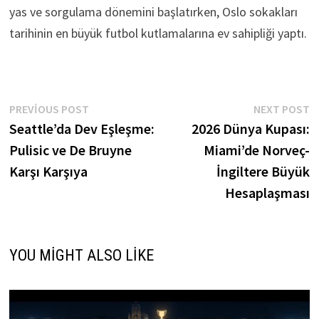
yas ve sorgulama dönemini başlatırken, Oslo sokakları
tarihinin en büyük futbol kutlamalarına ev sahipliği yaptı.
Yazı
Previous
N
PREVIOUS POST
NEXT POST
post:
p
Seattle’da Dev Eşleşme:
2026 Dünya Kupası:
gezinmesi
Pulisic ve De Bruyne
Miami’de Norveç-
Karşı Karşıya
İngiltere Büyük
Hesaplaşması
YOU MIGHT ALSO LIKE