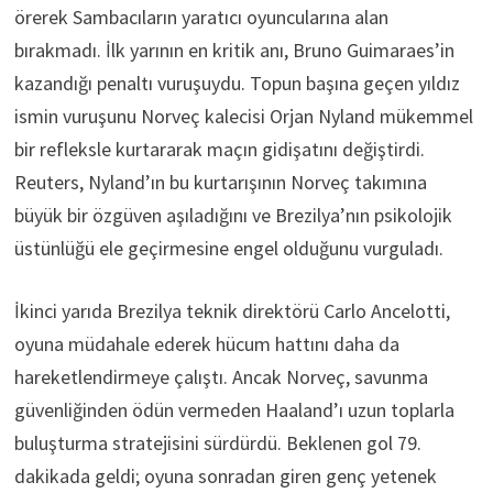
örerek Sambacıların yaratıcı oyuncularına alan
bırakmadı. İlk yarının en kritik anı, Bruno Guimaraes’in
kazandığı penaltı vuruşuydu. Topun başına geçen yıldız
ismin vuruşunu Norveç kalecisi Orjan Nyland mükemmel
bir refleksle kurtararak maçın gidişatını değiştirdi.
Reuters, Nyland’ın bu kurtarışının Norveç takımına
büyük bir özgüven aşıladığını ve Brezilya’nın psikolojik
üstünlüğü ele geçirmesine engel olduğunu vurguladı.
İkinci yarıda Brezilya teknik direktörü Carlo Ancelotti,
oyuna müdahale ederek hücum hattını daha da
hareketlendirmeye çalıştı. Ancak Norveç, savunma
güvenliğinden ödün vermeden Haaland’ı uzun toplarla
buluşturma stratejisini sürdürdü. Beklenen gol 79.
dakikada geldi; oyuna sonradan giren genç yetenek