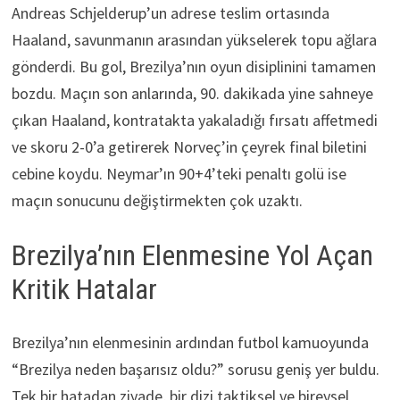
Andreas Schjelderup’un adrese teslim ortasında
Haaland, savunmanın arasından yükselerek topu ağlara
gönderdi. Bu gol, Brezilya’nın oyun disiplinini tamamen
bozdu. Maçın son anlarında, 90. dakikada yine sahneye
çıkan Haaland, kontratakta yakaladığı fırsatı affetmedi
ve skoru 2-0’a getirerek Norveç’in çeyrek final biletini
cebine koydu. Neymar’ın 90+4’teki penaltı golü ise
maçın sonucunu değiştirmekten çok uzaktı.
Brezilya’nın Elenmesine Yol Açan
Kritik Hatalar
Brezilya’nın elenmesinin ardından futbol kamuoyunda
“Brezilya neden başarısız oldu?” sorusu geniş yer buldu.
Tek bir hatadan ziyade, bir dizi taktiksel ve bireysel