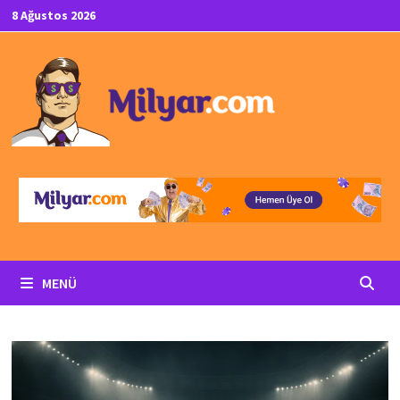
İçeriğe
8 Ağustos 2026
geç
MENÜ