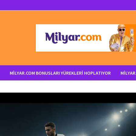
L
MILYAR.COM BONUSLARI YÜREKLERI HOPLATIYOR
MILYAR