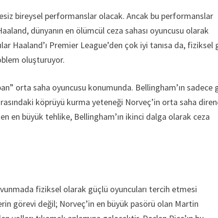
esiz bireysel performanslar olacak. Ancak bu performanslar
g Haaland, dünyanın en ölümcül ceza sahası oyuncusu olarak
lar Haaland’ı Premier League’den çok iyi tanısa da, fiziksel
oblem oluşturuyor.
yapan” orta saha oyuncusu konumunda. Bellingham’ın sadece 
rasındaki köprüyü kurma yeteneği Norveç’in orta saha diren
 en büyük tehlike, Bellingham’ın ikinci dalga olarak ceza
unmada fiziksel olarak güçlü oyuncuları tercih etmesi
in görevi değil; Norveç’in en büyük pasörü olan Martin