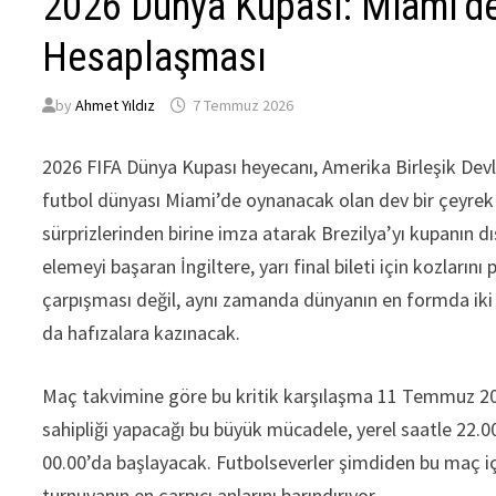
2026 Dünya Kupası: Miami’de
Hesaplaşması
by
Ahmet Yıldız
7 Temmuz 2026
2026 FIFA Dünya Kupası heyecanı, Amerika Birleşik Devl
futbol dünyası Miami’de oynanacak olan dev bir çeyrek
sürprizlerinden birine imza atarak Brezilya’yı kupanın dı
elemeyi başaran İngiltere, yarı final bileti için kozları
çarpışması değil, aynı zamanda dünyanın en formda iki 
da hafızalara kazınacak.
Maç takvimine göre bu kritik karşılaşma 11 Temmuz 2
sahipliği yapacağı bu büyük mücadele, yerel saatle 22.0
00.00’da başlayacak. Futbolseverler şimdiden bu maç için
turnuvanın en çarpıcı anlarını barındırıyor.