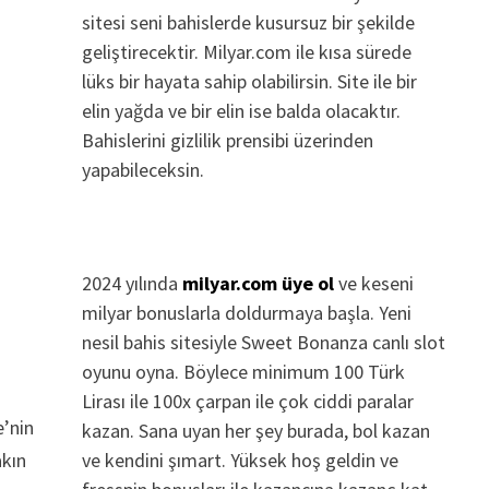
sitesi seni bahislerde kusursuz bir şekilde
geliştirecektir. Milyar.com ile kısa sürede
lüks bir hayata sahip olabilirsin. Site ile bir
elin yağda ve bir elin ise balda olacaktır.
Bahislerini gizlilik prensibi üzerinden
yapabileceksin.
2024 yılında
milyar.com üye ol
ve keseni
milyar bonuslarla doldurmaya başla. Yeni
nesil bahis sitesiyle Sweet Bonanza canlı slot
oyunu oyna. Böylece minimum 100 Türk
Lirası ile 100x çarpan ile çok ciddi paralar
e’nin
kazan. Sana uyan her şey burada, bol kazan
akın
ve kendini şımart. Yüksek hoş geldin ve