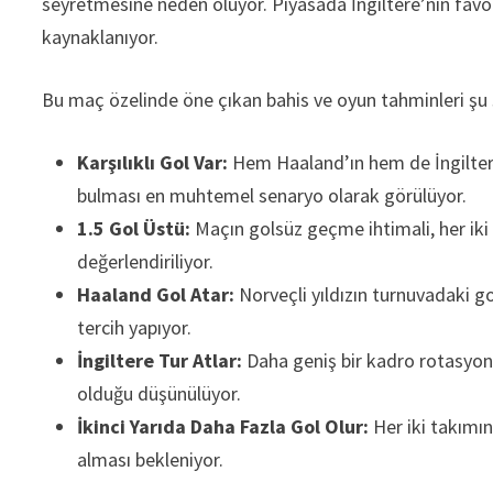
seyretmesine neden oluyor. Piyasada İngiltere’nin favori
kaynaklanıyor.
Bu maç özelinde öne çıkan bahis ve oyun tahminleri şu 
Karşılıklı Gol Var:
Hem Haaland’ın hem de İngiltere
bulması en muhtemel senaryo olarak görülüyor.
1.5 Gol Üstü:
Maçın golsüz geçme ihtimali, her iki
değerlendiriliyor.
Haaland Gol Atar:
Norveçli yıldızın turnuvadaki go
tercih yapıyor.
İngiltere Tur Atlar:
Daha geniş bir kadro rotasyonu
olduğu düşünülüyor.
İkinci Yarıda Daha Fazla Gol Olur:
Her iki takımın 
alması bekleniyor.