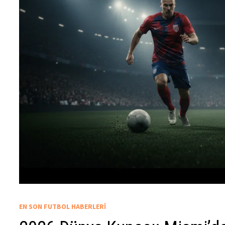
EN SON FUTBOL HABERLERI