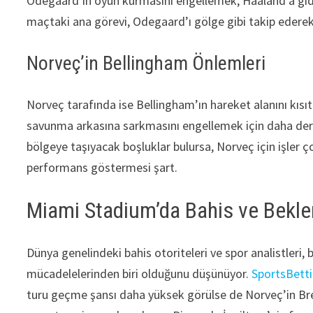
Odegaard’ın oyun kurmasını engellemek, Haaland’a gide
maçtaki ana görevi, Odegaard’ı gölge gibi takip ederek
Norveç’in Bellingham Önlemleri
Norveç tarafında ise Bellingham’ın hareket alanını kısı
savunma arkasına sarkmasını engellemek için daha derin
bölgeye taşıyacak boşluklar bulursa, Norveç için işler ç
performans göstermesi şart.
Miami Stadium’da Bahis ve Beklen
Dünya genelindeki bahis otoriteleri ve spor analistler
mücadelelerinden biri olduğunu düşünüyor.
SportsBetti
turu geçme şansı daha yüksek görülse de Norveç’in Brez