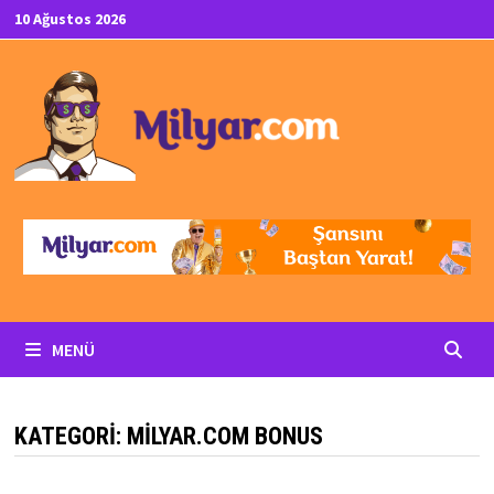
İçeriğe
10 Ağustos 2026
geç
MENÜ
KATEGORI:
MILYAR.COM BONUS