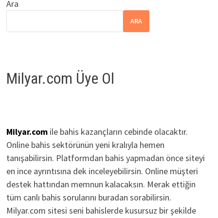
Ara
ARA
Milyar.com Üye Ol
Milyar.com
ile bahis kazançların cebinde olacaktır.
Online bahis sektörünün yeni kralıyla hemen
tanışabilirsin. Platformdan bahis yapmadan önce siteyi
en ince ayrıntısına dek inceleyebilirsin. Online müşteri
destek hattından memnun kalacaksın. Merak ettiğin
tüm canlı bahis sorularını buradan sorabilirsin.
Milyar.com sitesi seni bahislerde kusursuz bir şekilde