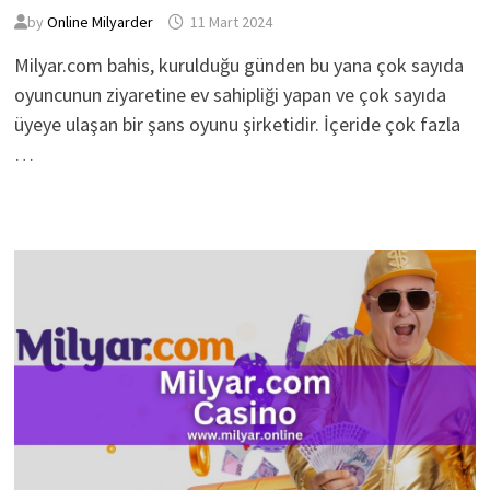
by
Online Milyarder
11 Mart 2024
Milyar.com bahis, kurulduğu günden bu yana çok sayıda
oyuncunun ziyaretine ev sahipliği yapan ve çok sayıda
üyeye ulaşan bir şans oyunu şirketidir. İçeride çok fazla
…