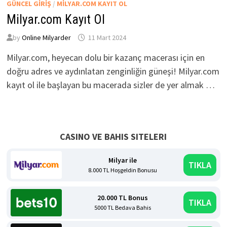
GÜNCEL GIRIŞ
/
MILYAR.COM KAYIT OL
Milyar.com Kayıt Ol
by
Online Milyarder
11 Mart 2024
Milyar.com, heyecan dolu bir kazanç macerası için en
doğru adres ve aydınlatan zenginliğin güneşi! Milyar.com
kayıt ol ile başlayan bu macerada sizler de yer almak …
CASINO VE BAHIS SITELERI
Milyar ile
TIKLA
8.000 TL Hoşgeldin Bonusu
20.000 TL Bonus
TIKLA
5000 TL Bedava Bahis