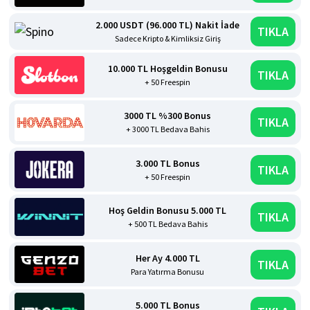
2.000 USDT (96.000 TL) Nakit İade
TIKLA
Sadece Kripto & Kimliksiz Giriş
10.000 TL Hoşgeldin Bonusu
TIKLA
+ 50 Freespin
3000 TL %300 Bonus
TIKLA
+ 3000 TL Bedava Bahis
3.000 TL Bonus
TIKLA
+ 50 Freespin
Hoş Geldin Bonusu 5.000 TL
TIKLA
+ 500 TL Bedava Bahis
Her Ay 4.000 TL
TIKLA
Para Yatırma Bonusu
5.000 TL Bonus