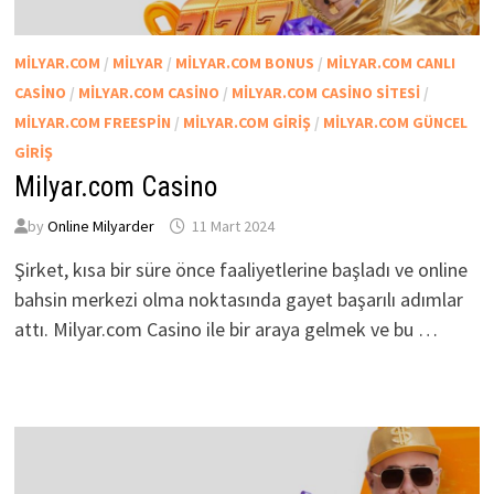
MILYAR.COM
/
MILYAR
/
MILYAR.COM BONUS
/
MILYAR.COM CANLI
CASINO
/
MILYAR.COM CASINO
/
MILYAR.COM CASINO SITESI
/
MILYAR.COM FREESPIN
/
MILYAR.COM GIRIŞ
/
MILYAR.COM GÜNCEL
GIRIŞ
Milyar.com Casino
by
Online Milyarder
11 Mart 2024
Şirket, kısa bir süre önce faaliyetlerine başladı ve online
bahsin merkezi olma noktasında gayet başarılı adımlar
attı. Milyar.com Casino ile bir araya gelmek ve bu …