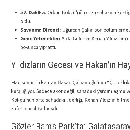
52. Dakika:
Orkun Kökçü’nün ceza sahasına kestiğ
oldu.
Savunma Direnci:
Uğurcan Çakır, son bölümlerde As
Genç Yetenekler:
Arda Güler ve Kenan Yıldız, hüc
boyunca yıprattı.
Yıldızların Gecesi ve Hakan’ın Hay
Maç sonunda kaptan Hakan Çalhanoğlu’nun “Çocukluk h
karşılığıydı. Sadece skor değil, sahadaki yardımlaşma v
Kökçü’nün orta sahadaki liderliği, Kenan Yıldız’ın bitmek
zaferin anahtarlarıydı.
Gözler Rams Park’ta: Galatasara