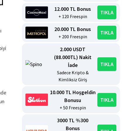
u
12.000 TL Bonus
TIKLA
+ 120 Freespin
20.000 TL Bonus
ı
TIKLA
+ 200 Freespin
iyi
2.000 USDT
(88.000TL) Nakit
TIKLA
İade
Sadece Kripto &
Kimliksiz Giriş
10.000 TL Hoşgeldin
nde
TIKLA
Bonusu
kun
+ 50 Freespin
3000 TL %300
Bonus