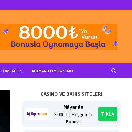
.COM BAHIS
MILYAR.COM CASINO
CASINO VE BAHIS SITELERI
Milyar ile
TIKLA
8.000 TL Hoşgeldin
Bonusu