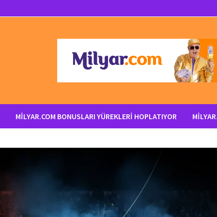
L
MILYAR.COM BONUSLARI YÜREKLERI HOPLATIYOR
MILYAR