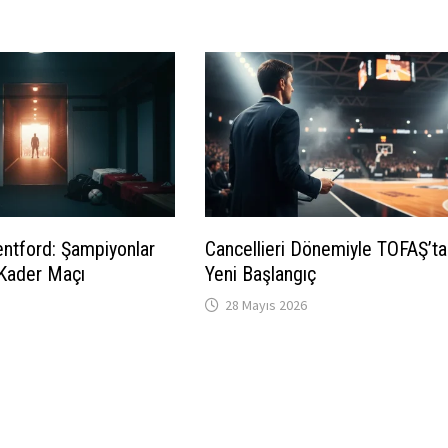
entford: Şampiyonlar
Cancellieri Dönemiyle TOFAŞ’ta
 Kader Maçı
Yeni Başlangıç
28 Mayıs 2026