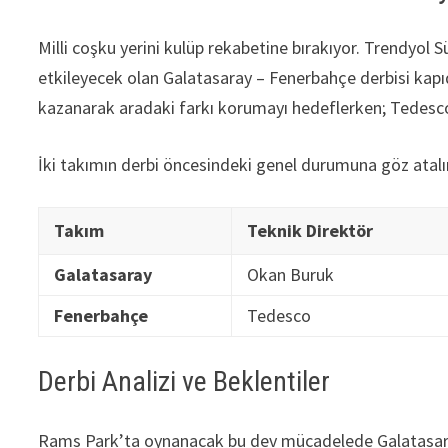
Milli coşku yerini kulüp rekabetine bırakıyor. Trendyol 
etkileyecek olan Galatasaray – Fenerbahçe derbisi kapı
kazanarak aradaki farkı korumayı hedeflerken; Tedesco
İki takımın derbi öncesindeki genel durumuna göz atal
Takım
Teknik Direktör
Galatasaray
Okan Buruk
Fenerbahçe
Tedesco
Derbi Analizi ve Beklentiler
Rams Park’ta oynanacak bu dev mücadelede Galatasara