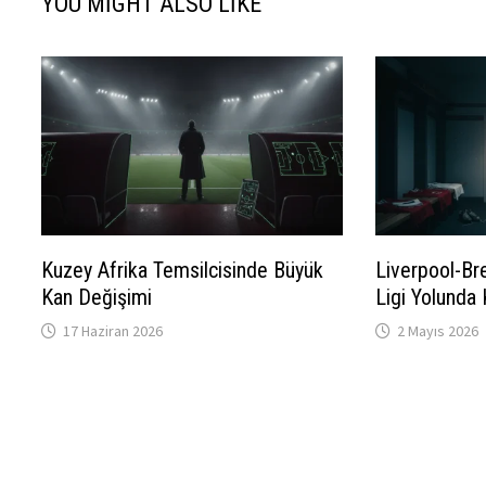
YOU MIGHT ALSO LIKE
Kuzey Afrika Temsilcisinde Büyük
Liverpool-Br
Kan Değişimi
Ligi Yolunda
17 Haziran 2026
2 Mayıs 2026