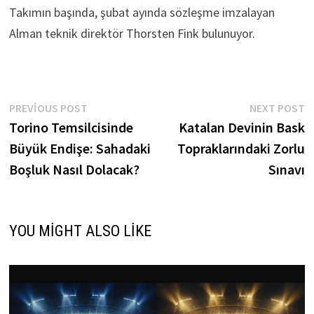
Takımın başında, şubat ayında sözleşme imzalayan
Alman teknik direktör Thorsten Fink bulunuyor.
Yazı
Previous
N
PREVIOUS POST
NEXT POST
post:
p
Torino Temsilcisinde
Katalan Devinin Bask
gezinmesi
Büyük Endişe: Sahadaki
Topraklarındaki Zorlu
Boşluk Nasıl Dolacak?
Sınavı
YOU MIGHT ALSO LIKE