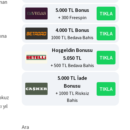
ınan
5.000 TL Bonus
TIKLA
+ 300 Freespin
4.000 TL Bonus
TIKLA
sına
1000 TL Bedava Bahis
Hoşgeldin Bonusu
TIKLA
5.050 TL
+ 500 TL Bedava Bahis
5.000 TL İade
Bonusu
TIKLA
+ 1000 TL Risksiz
dokuz
Bahis
 yıl
a
Ara