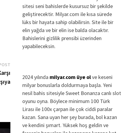
sitesi seni bahislerde kusursuz bir şekilde
geliştirecektir. Milyar.com ile kısa sürede
lüks bir hayata sahip olabilirsin. Site ile bir
elin yağda ve bir elin ise balda olacaktır.
Bahislerini gizlilik prensibi üzerinden
yapabileceksin.
Next
POST
post:
Karşı
2024 yılında
milyar.com üye ol
ve keseni
şıya
milyar bonuslarla doldurmaya başla. Yeni
nesil bahis sitesiyle Sweet Bonanza canlı slot
oyunu oyna. Böylece minimum 100 Türk
Lirası ile 100x çarpan ile çok ciddi paralar
kazan. Sana uyan her şey burada, bol kazan
ve kendini şımart. Yüksek hoş geldin ve