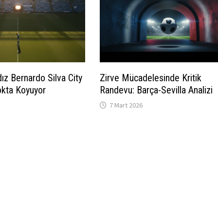
ldız Bernardo Silva City
Zirve Mücadelesinde Kritik
okta Koyuyor
Randevu: Barça-Sevilla Analizi
7 Mart 2026