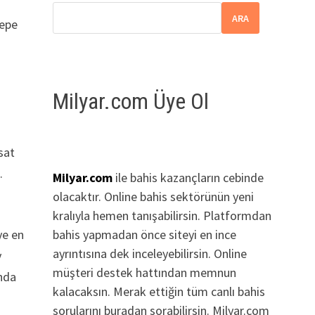
ARA
tepe
Milyar.com Üye Ol
sat
.
Milyar.com
ile bahis kazançların cebinde
olacaktır. Online bahis sektörünün yeni
kralıyla hemen tanışabilirsin. Platformdan
ye en
bahis yapmadan önce siteyi en ince
ayrıntısına dek inceleyebilirsin. Online
v
müşteri destek hattından memnun
unda
kalacaksın. Merak ettiğin tüm canlı bahis
sorularını buradan sorabilirsin. Milyar.com