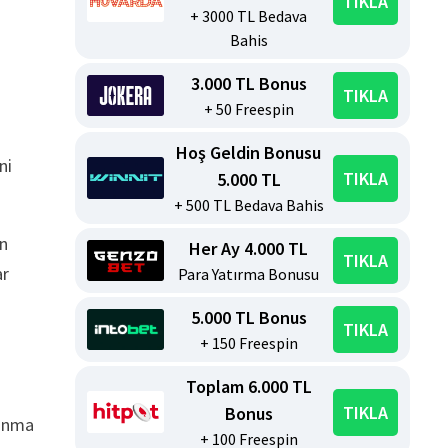
TIKLA
+ 3000 TL Bedava
Bahis
3.000 TL Bonus
TIKLA
+ 50 Freespin
Hoş Geldin Bonusu
ni
TIKLA
5.000 TL
+ 500 TL Bedava Bahis
ün
Her Ay 4.000 TL
TIKLA
ar
Para Yatırma Bonusu
5.000 TL Bonus
TIKLA
+ 150 Freespin
Toplam 6.000 TL
TIKLA
Bonus
vunma
+ 100 Freespin