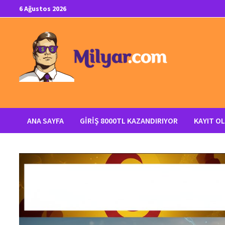
İçeriğe
6 Ağustos 2026
geç
ANA SAYFA
GIRIŞ 8000TL KAZANDIRIYOR
KAYIT O