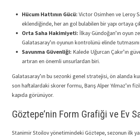
Hücum Hattının Gücü:
Victor Osimhen ve Leroy San
eklendiğinde, her an gol bulabilen bir yapı ortaya çı
Orta Saha Hakimiyeti:
İlkay Gündoğan’ın oyun zek
Galatasaray’ın oyunun kontrolünü elinde tutmasını 
Savunma Güvenliği:
Kalede Uğurcan Çakır’ın güve
artıran en önemli unsurlardan biri.
Galatasaray’ın bu sezonki genel stratejisi, ön alanda ku
son haftalardaki skorer formu, Barış Alper Yılmaz’ın fiz
kapıda görünüyor.
Göztepe’nin Form Grafiği ve Ev Sa
Stanimir Stoilov yönetimindeki Göztepe, sezonun ilk yar