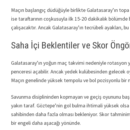
Maçın başlangıç düdüğüyle birlikte Galatasaray’ın topa
ise taraftarının coşkusuyla ilk 15-20 dakikalık bölümd
çalışacaktır. Ancak Galatasaray’ın tecrübeli ayakları, bu
Saha İçi Beklentiler ve Skor Öng
Galatasaray’ın yoğun maç takvimi nedeniyle rotasyon y
penceresi açabilir. Ancak yedek kulübesinden gelecek oyu
Maçın genelinde yüksek tempolu ve bol pozisyonlu bi
Savunma disiplininden kopmayan ve geçiş oyununu başa
yakın taraf. Göztepe’nin gol bulma ihtimali yüksek olsa
sahibinden daha fazla olması bekleniyor. Skor tahminim
bir engeli daha aşacağı yönünde.