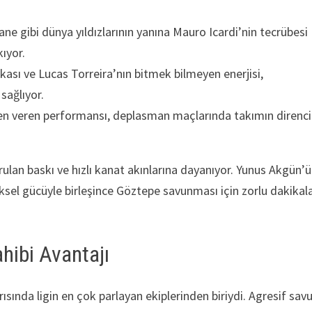
e gibi dünya yıldızlarının yanına Mauro Icardi’nin tecrübesi
kıyor.
ası ve Lucas Torreira’nın bitmek bilmeyen enerjisi,
sağlıyor.
n veren performansı, deplasman maçlarında takımın direnci
rulan baskı ve hızlı kanat akınlarına dayanıyor. Yunus Akgün’
iksel gücüyle birleşince Göztepe savunması için zorlu dakikal
hibi Avantajı
ısında ligin en çok parlayan ekiplerinden biriydi. Agresif sa