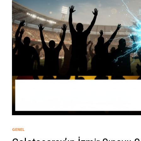
GENEL