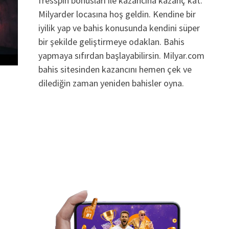
fresspin bonusları ile kazancına kazanç kat.
Milyarder locasına hoş geldin. Kendine bir
iyilik yap ve bahis konusunda kendini süper
bir şekilde geliştirmeye odaklan. Bahis
yapmaya sıfırdan başlayabilirsin. Milyar.com
bahis sitesinden kazancını hemen çek ve
dilediğin zaman yeniden bahisler oyna.