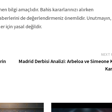
n bilgi amaçlıdır. Bahis kararlarınızı alırken
a haberlerini de değerlendirmeniz önemlidir. Unutmayın,
r için yasal değildir.
NEXT 
rin
Madrid Derbisi Analizi: Arbeloa ve Simeone 
Kar