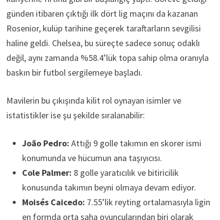
günden itibaren çıktığı ilk dört lig maçını da kazanan
Rosenior, kulüp tarihine geçerek taraftarların sevgilisi
haline geldi. Chelsea, bu süreçte sadece sonuç odaklı
değil, aynı zamanda %58.4’lük topa sahip olma oranıyla
baskın bir futbol sergilemeye başladı.
Mavilerin bu çıkışında kilit rol oynayan isimler ve
istatistikler ise şu şekilde sıralanabilir:
João Pedro:
Attığı 9 golle takımın en skorer ismi
konumunda ve hücumun ana taşıyıcısı.
Cole Palmer:
8 golle yaratıcılık ve bitiricilik
konusunda takımın beyni olmaya devam ediyor.
Moisés Caicedo:
7.55’lik reyting ortalamasıyla ligin
en formda orta saha oyuncularından biri olarak