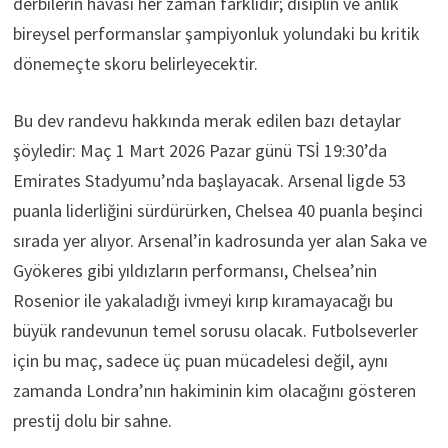
derbilerin havası her zaman farklıdır; disiplin ve anlık
bireysel performanslar şampiyonluk yolundaki bu kritik
dönemeçte skoru belirleyecektir.
Bu dev randevu hakkında merak edilen bazı detaylar
şöyledir: Maç 1 Mart 2026 Pazar günü TSİ 19:30’da
Emirates Stadyumu’nda başlayacak. Arsenal ligde 53
puanla liderliğini sürdürürken, Chelsea 40 puanla beşinci
sırada yer alıyor. Arsenal’in kadrosunda yer alan Saka ve
Gyökeres gibi yıldızların performansı, Chelsea’nin
Rosenior ile yakaladığı ivmeyi kırıp kıramayacağı bu
büyük randevunun temel sorusu olacak. Futbolseverler
için bu maç, sadece üç puan mücadelesi değil, aynı
zamanda Londra’nın hakiminin kim olacağını gösteren
prestij dolu bir sahne.