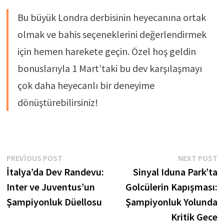
Bu büyük Londra derbisinin heyecanına ortak
olmak ve bahis seçeneklerini değerlendirmek
için hemen harekete geçin. Özel hoş geldin
bonuslarıyla 1 Mart’taki bu dev karşılaşmayı
çok daha heyecanlı bir deneyime
dönüştürebilirsiniz!
Yazı
Previous
N
PREVIOUS POST
NEXT POST
post:
p
İtalya’da Dev Randevu:
Sinyal Iduna Park’ta
gezinmesi
Inter ve Juventus’un
Golcülerin Kapışması:
Şampiyonluk Düellosu
Şampiyonluk Yolunda
Kritik Gece