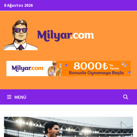
İçeriğe
8 Ağustos 2026
geç
MENÜ