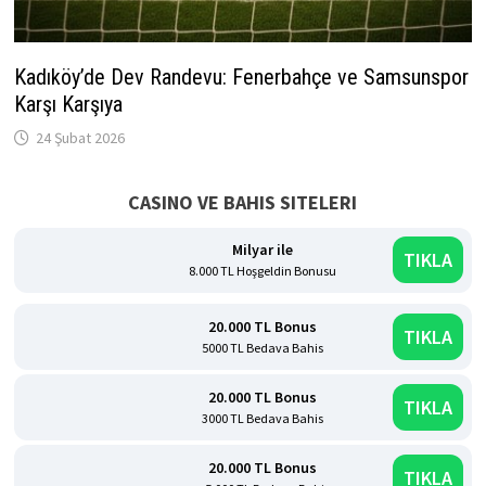
Kadıköy’de Dev Randevu: Fenerbahçe ve Samsunspor
Karşı Karşıya
24 Şubat 2026
CASINO VE BAHIS SITELERI
Milyar ile
TIKLA
8.000 TL Hoşgeldin Bonusu
20.000 TL Bonus
TIKLA
5000 TL Bedava Bahis
20.000 TL Bonus
TIKLA
3000 TL Bedava Bahis
20.000 TL Bonus
TIKLA