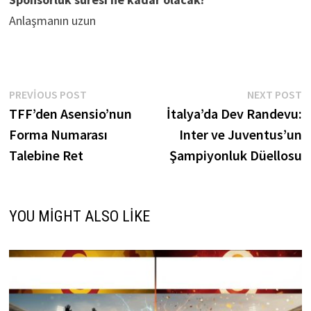
Anlaşmanın uzun
Yazı
Previous
N
PREVIOUS POST
NEXT POST
post:
p
TFF’den Asensio’nun
İtalya’da Dev Randevu:
gezinmesi
Forma Numarası
Inter ve Juventus’un
Talebine Ret
Şampiyonluk Düellosu
YOU MIGHT ALSO LIKE