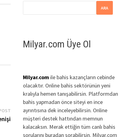
ARA
Milyar.com Üye Ol
Milyar.com
ile bahis kazançların cebinde
olacaktır. Online bahis sektörünün yeni
kralıyla hemen tanışabilirsin. Platformdan
bahis yapmadan önce siteyi en ince
Next
ayrıntısına dek inceleyebilirsin. Online
POST
post:
enişi
müşteri destek hattından memnun
kalacaksın. Merak ettiğin tüm canlı bahis
sorularını buradan sorabilirsin. Milyar.com