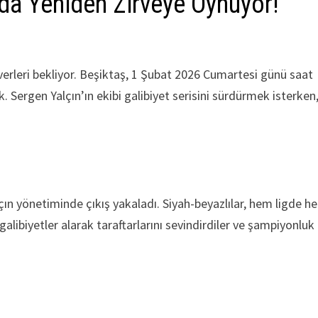
da Yeniden Zirveye Oynuyor!
erleri bekliyor. Beşiktaş, 1 Şubat 2026 Cumartesi günü saat
Sergen Yalçın’ın ekibi galibiyet serisini sürdürmek isterken
ın yönetiminde çıkış yakaladı. Siyah-beyazlılar, hem ligde h
ibiyetler alarak taraftarlarını sevindirdiler ve şampiyonluk