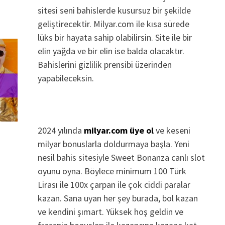
sitesi seni bahislerde kusursuz bir şekilde
geliştirecektir. Milyar.com ile kısa sürede
lüks bir hayata sahip olabilirsin. Site ile bir
elin yağda ve bir elin ise balda olacaktır.
Bahislerini gizlilik prensibi üzerinden
yapabileceksin.
2024 yılında
milyar.com üye ol
ve keseni
milyar bonuslarla doldurmaya başla. Yeni
nesil bahis sitesiyle Sweet Bonanza canlı slot
oyunu oyna. Böylece minimum 100 Türk
Lirası ile 100x çarpan ile çok ciddi paralar
kazan. Sana uyan her şey burada, bol kazan
ve kendini şımart. Yüksek hoş geldin ve