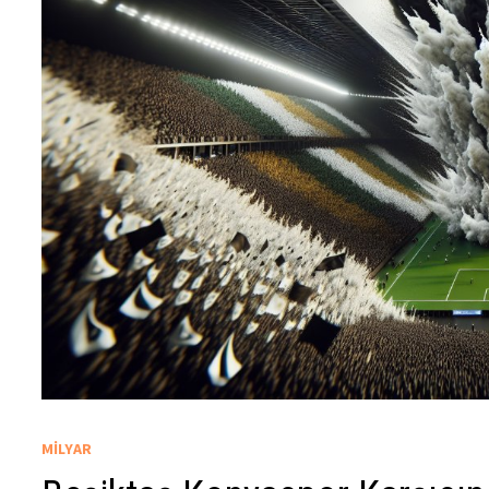
MILYAR