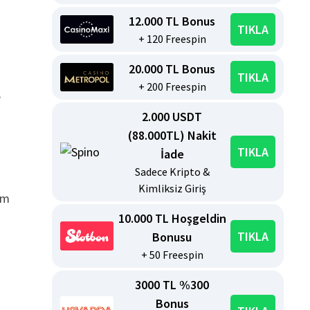
12.000 TL Bonus
TIKLA
+ 120 Freespin
20.000 TL Bonus
TIKLA
+ 200 Freespin
,
2.000 USDT
(88.000TL) Nakit
TIKLA
İade
Sadece Kripto &
Kimliksiz Giriş
em
10.000 TL Hoşgeldin
TIKLA
Bonusu
+ 50 Freespin
3000 TL %300
Bonus