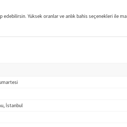
 edebilirsin. Yüksek oranlar ve anlık bahis seçenekleri ile ma
Cumartesi
u, İstanbul