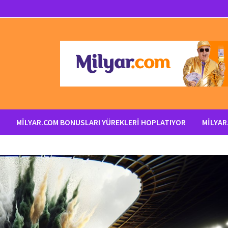
L
MILYAR.COM BONUSLARI YÜREKLERI HOPLATIYOR
MILYAR