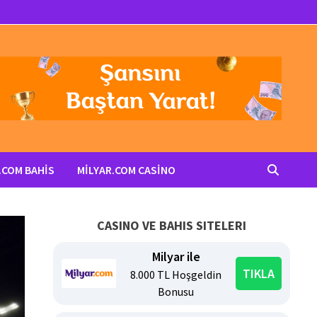
.COM BAHIS
MILYAR.COM CASINO
CASINO VE BAHIS SITELERI
Milyar ile
TIKLA
8.000 TL Hoşgeldin
Bonusu