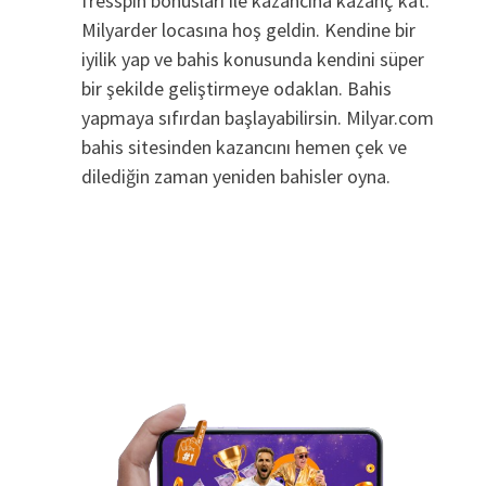
fresspin bonusları ile kazancına kazanç kat.
Milyarder locasına hoş geldin. Kendine bir
iyilik yap ve bahis konusunda kendini süper
bir şekilde geliştirmeye odaklan. Bahis
yapmaya sıfırdan başlayabilirsin. Milyar.com
bahis sitesinden kazancını hemen çek ve
dilediğin zaman yeniden bahisler oyna.