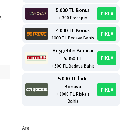
5.000 TL Bonus
TIKLA
çı
+ 300 Freespin
4.000 TL Bonus
TIKLA
1000 TL Bedava Bahis
Hoşgeldin Bonusu
TIKLA
5.050 TL
+ 500 TL Bedava Bahis
5.000 TL İade
Bonusu
TIKLA
+ 1000 TL Risksiz
Bahis
Ara