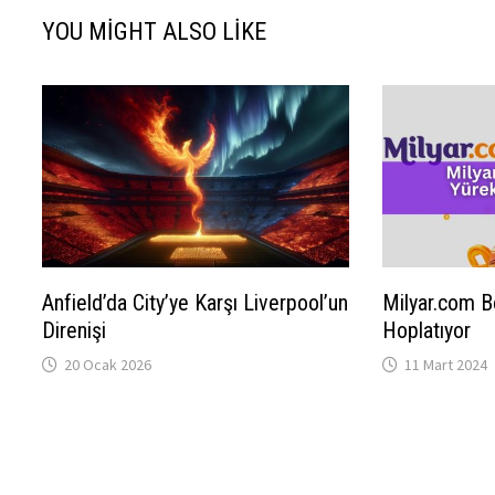
YOU MIGHT ALSO LIKE
Anfield’da City’ye Karşı Liverpool’un
Milyar.com Bo
Direnişi
Hoplatıyor
20 Ocak 2026
11 Mart 2024