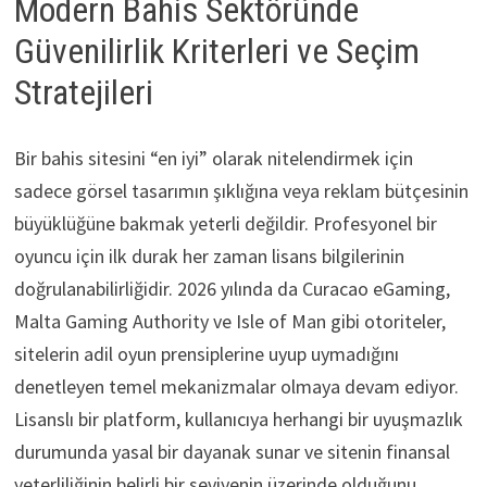
Modern Bahis Sektöründe
Güvenilirlik Kriterleri ve Seçim
Stratejileri
Bir bahis sitesini “en iyi” olarak nitelendirmek için
sadece görsel tasarımın şıklığına veya reklam bütçesinin
büyüklüğüne bakmak yeterli değildir. Profesyonel bir
oyuncu için ilk durak her zaman lisans bilgilerinin
doğrulanabilirliğidir. 2026 yılında da Curacao eGaming,
Malta Gaming Authority ve Isle of Man gibi otoriteler,
sitelerin adil oyun prensiplerine uyup uymadığını
denetleyen temel mekanizmalar olmaya devam ediyor.
Lisanslı bir platform, kullanıcıya herhangi bir uyuşmazlık
durumunda yasal bir dayanak sunar ve sitenin finansal
yeterliliğinin belirli bir seviyenin üzerinde olduğunu