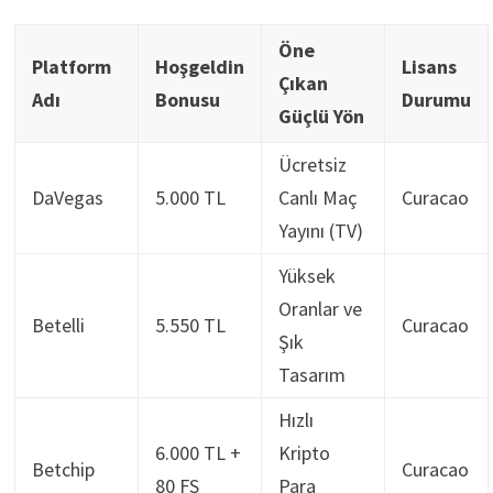
Öne
Platform
Hoşgeldin
Lisans
Çıkan
Adı
Bonusu
Durumu
Güçlü Yön
Ücretsiz
DaVegas
5.000 TL
Canlı Maç
Curacao
Yayını (TV)
Yüksek
Oranlar ve
Betelli
5.550 TL
Curacao
Şık
Tasarım
Hızlı
6.000 TL +
Kripto
Betchip
Curacao
80 FS
Para