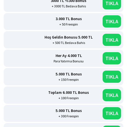
3000 TL %300 Bonus
TIKLA
+ 3000 TL Bedava Bahis
3.000 TL Bonus
TIKLA
+ 50 Freespin
Hoş Geldin Bonusu 5.000 TL
TIKLA
+ 500 TL Bedava Bahis
Her Ay 4.000 TL
TIKLA
Para Yatırma Bonusu
5.000 TL Bonus
TIKLA
+ 150 Freespin
Toplam 6.000 TL Bonus
TIKLA
+ 100 Freespin
5.000 TL Bonus
TIKLA
+ 300 Freespin