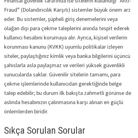
Finansal güvenlik tarafında ise sitelerin kullandığı “Anti-
Fraud” (Dolandırıcılık Karşıtı) sistemler büyük önem arz
eder. Bu sistemler, şüpheli giriş denemelerini veya
olağan dışı para çekme taleplerini anında tespit ederek
kullanıcı hesabını korumaya alır. Ayrıca, kişisel verilerin
korunması kanunu (KVKK) uyumlu politikalar izleyen
siteler, paylaştığınız kimlik veya banka bilgilerini üçüncü
şahıslarla asla paylaşmaz ve verileri yüksek güvenlikli
sunucularda saklar. Güvenilir sitelerin tamamı, para
çekme işlemlerinde kullanıcıdan gerektiğinde belge
talep edebilir; bu durum ilk bakışta zahmetli görünse de
aslında hesabınızın çalınmasına karşı alınan en güçlü
önlemlerden biridir.
Sıkça Sorulan Sorular