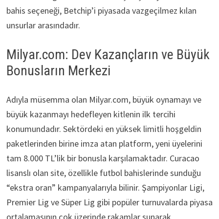
bahis seçeneği, Betchip’i piyasada vazgeçilmez kılan
unsurlar arasındadır.
Milyar.com: Dev Kazançların ve Büyük
Bonusların Merkezi
Adıyla müsemma olan Milyar.com, büyük oynamayı ve
büyük kazanmayı hedefleyen kitlenin ilk tercihi
konumundadır. Sektördeki en yüksek limitli hoşgeldin
paketlerinden birine imza atan platform, yeni üyelerini
tam 8.000 TL’lik bir bonusla karşılamaktadır. Curacao
lisanslı olan site, özellikle futbol bahislerinde sunduğu
“ekstra oran” kampanyalarıyla bilinir. Şampiyonlar Ligi,
Premier Lig ve Süper Lig gibi popüler turnuvalarda piyasa
ortalamasının çok üzerinde rakamlar sunarak