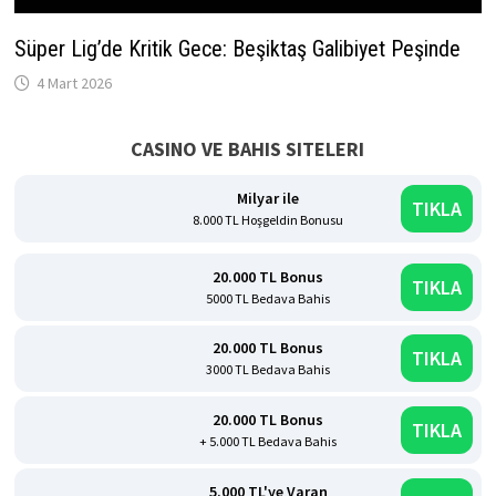
Süper Lig’de Kritik Gece: Beşiktaş Galibiyet Peşinde
4 Mart 2026
CASINO VE BAHIS SITELERI
Milyar ile
TIKLA
8.000 TL Hoşgeldin Bonusu
20.000 TL Bonus
TIKLA
5000 TL Bedava Bahis
20.000 TL Bonus
TIKLA
3000 TL Bedava Bahis
20.000 TL Bonus
TIKLA
+ 5.000 TL Bedava Bahis
5.000 TL'ye Varan