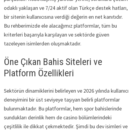
odaklı yaklaşan ve 7/24 aktif olan Türkçe destek hatları,
bir sitenin kullanıcısına verdiği değerin en net kanıtıdır.
Bu rehberimizde ele alacağımız platformlar, tüm bu
kriterleri başarıyla karşılayan ve sektörde güven
tazeleyen isimlerden oluşmaktadır.
Öne Çıkan Bahis Siteleri ve
Platform Özellikleri
Sektörün dinamiklerini belirleyen ve 2026 yılında kullanıcı
deneyimini bir üst seviyeye taşıyan belirli platformlar
bulunmaktadır. Bu platformlar, hem spor bahislerinde
sundukları derinlik hem de casino bölümlerindeki
çeşitlilik ile dikkat çekmektedir. Şimdi bu dev isimleri ve