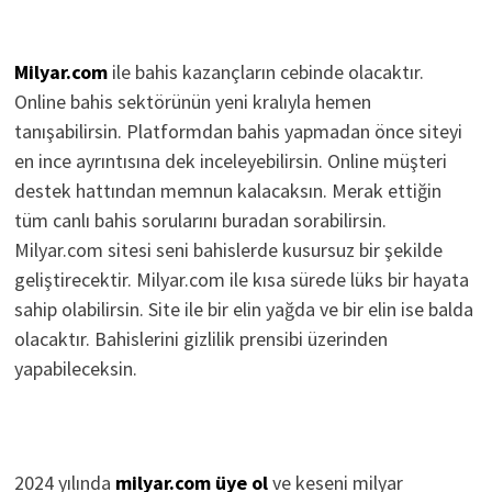
Milyar.com
ile bahis kazançların cebinde olacaktır.
Online bahis sektörünün yeni kralıyla hemen
tanışabilirsin. Platformdan bahis yapmadan önce siteyi
en ince ayrıntısına dek inceleyebilirsin. Online müşteri
destek hattından memnun kalacaksın. Merak ettiğin
tüm canlı bahis sorularını buradan sorabilirsin.
Milyar.com sitesi seni bahislerde kusursuz bir şekilde
geliştirecektir. Milyar.com ile kısa sürede lüks bir hayata
sahip olabilirsin. Site ile bir elin yağda ve bir elin ise balda
olacaktır. Bahislerini gizlilik prensibi üzerinden
yapabileceksin.
2024 yılında
milyar.com üye ol
ve keseni milyar