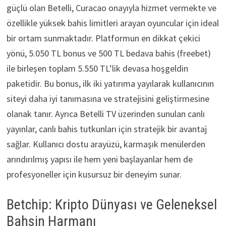
güçlü olan Betelli, Curacao onayıyla hizmet vermekte ve
özellikle yüksek bahis limitleri arayan oyuncular için ideal
bir ortam sunmaktadır. Platformun en dikkat çekici
yönü, 5.050 TL bonus ve 500 TL bedava bahis (freebet)
ile birleşen toplam 5.550 TL’lik devasa hoşgeldin
paketidir. Bu bonus, ilk iki yatırıma yayılarak kullanıcının
siteyi daha iyi tanımasına ve stratejisini geliştirmesine
olanak tanır. Ayrıca Betelli TV üzerinden sunulan canlı
yayınlar, canlı bahis tutkunları için stratejik bir avantaj
sağlar. Kullanıcı dostu arayüzü, karmaşık menülerden
arındırılmış yapısı ile hem yeni başlayanlar hem de
profesyoneller için kusursuz bir deneyim sunar.
Betchip: Kripto Dünyası ve Geleneksel
Bahsin Harmanı