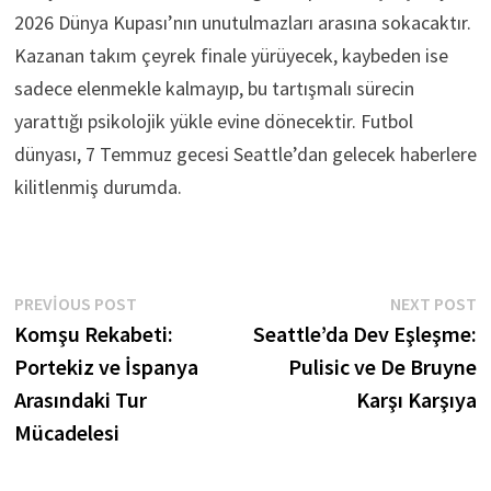
2026 Dünya Kupası’nın unutulmazları arasına sokacaktır.
Kazanan takım çeyrek finale yürüyecek, kaybeden ise
sadece elenmekle kalmayıp, bu tartışmalı sürecin
yarattığı psikolojik yükle evine dönecektir. Futbol
dünyası, 7 Temmuz gecesi Seattle’dan gelecek haberlere
kilitlenmiş durumda.
Yazı
Previous
N
PREVIOUS POST
NEXT POST
post:
p
Komşu Rekabeti:
Seattle’da Dev Eşleşme:
gezinmesi
Portekiz ve İspanya
Pulisic ve De Bruyne
Arasındaki Tur
Karşı Karşıya
Mücadelesi