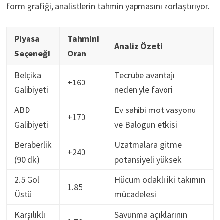
form grafiği, analistlerin tahmin yapmasını zorlaştırıyor.
Piyasa
Tahmini
Analiz Özeti
Seçeneği
Oran
Belçika
Tecrübe avantajı
+160
Galibiyeti
nedeniyle favori
ABD
Ev sahibi motivasyonu
+170
Galibiyeti
ve Balogun etkisi
Beraberlik
Uzatmalara gitme
+240
(90 dk)
potansiyeli yüksek
2.5 Gol
Hücum odaklı iki takımın
1.85
Üstü
mücadelesi
Karşılıklı
Savunma açıklarının