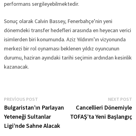
performans sergileyebilmektedir.
Sonuç olarak Calvin Bassey, Fenerbahçe’nin yeni
dönemdeki transfer hedefleri arasında en heyecan verici
isimlerden biri konumunda. Aziz Yıldırım’ın vizyonunda
merkezi bir rol oynaması beklenen yıldız oyuncunun
durumu, haziran ayındaki tarihi seçimin ardından kesinlik
kazanacak.
Yazı
Previous
N
PREVIOUS POST
NEXT POST
post:
p
Bulgaristan’ın Parlayan
Cancellieri Dönemiyle
gezinmesi
Yeteneği Sultanlar
TOFAŞ’ta Yeni Başlangıç
Ligi’nde Sahne Alacak