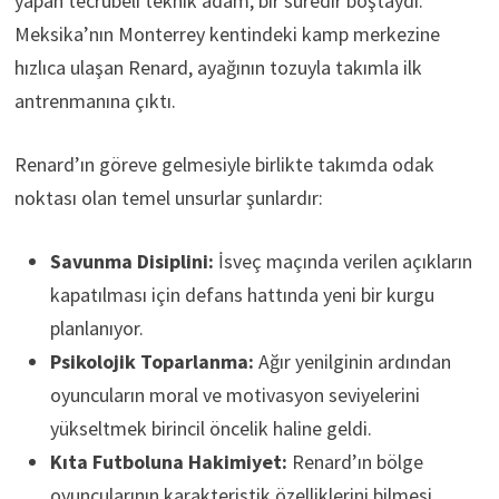
yapan tecrübeli teknik adam, bir süredir boştaydı.
Meksika’nın Monterrey kentindeki kamp merkezine
hızlıca ulaşan Renard, ayağının tozuyla takımla ilk
antrenmanına çıktı.
Renard’ın göreve gelmesiyle birlikte takımda odak
noktası olan temel unsurlar şunlardır:
Savunma Disiplini:
İsveç maçında verilen açıkların
kapatılması için defans hattında yeni bir kurgu
planlanıyor.
Psikolojik Toparlanma:
Ağır yenilginin ardından
oyuncuların moral ve motivasyon seviyelerini
yükseltmek birincil öncelik haline geldi.
Kıta Futboluna Hakimiyet:
Renard’ın bölge
oyuncularının karakteristik özelliklerini bilmesi,