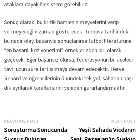
ataklara dayalı bir sistem görebiliriz.
Sonuç olarak, bu kritik hamlenin meyvelerini verip
vermeyeceğini zaman gösterecek. Turnuva tarihindeki
bu nadir olay, başarıyla sonuçlanırsa futbol literatürüne
“en başarılı kriz yönetimi” örneklerinden biri olarak
geçecek. Eğer başarısız olursa, federasyonun bu aceleci
tavrı uzun süre tartışılmaya devam edecektir. Herve
Renard ve öğrencilerinin önündeki tek yol, sahadan başı
dik ayrılarak taraftarlarını yeniden gururlandırmaktır.
Yazı
Previous
N
PREVIOUS POST
NEXT POST
post:
p
Soruşturma Sonucunda
Yeşil Sahada Vicdanın
gezinmesi
Suçsuz Bulunan
Sesi: Rezaeian’ın Suskun