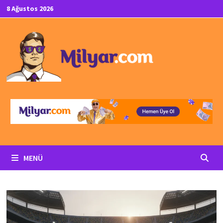
İçeriğe
8 Ağustos 2026
geç
MENÜ