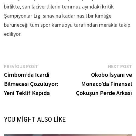
birlikte, sarı lacivertlilerin temmuz ayındaki kritik
Şampiyonlar Ligi sınavına kadar nasıl bir kimliğe
bürüneceği tüm spor kamuoyu tarafından merakla takip
ediliyor.
Yazı
Previous
N
PREVIOUS POST
NEXT POST
post:
p
Cimbom’da Icardi
Okobo İsyanı ve
gezinmesi
Bilmecesi Çözülüyor:
Monaco’da Finansal
Yeni Teklif Kapıda
Çöküşün Perde Arkası
YOU MIGHT ALSO LIKE