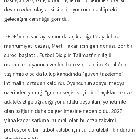
başlayan ve yaklaşık dört aylık bir tutukluluk süreciyle
devam eden olaylar silsilesi, oyuncunun kulüpteki
geleceğini karanlığa gömdü.
PFDK’nın nisan ayı sonunda açıkladığı 12 aylık hak
mahrumiyeti cezası, Mert Hakan için geri dönüşü zor bir
süreci başlattı. Futbol Disiplin Talimatı’nın ilgili
maddeleri uyarınca verilen bu ceza, Tahkim Kurulu’na
taşınmış olsa da kulüp kanadında “güven tazeleme”
ihtimalini ortadan kaldırdı. Oyuncunun sosyal medya
üzerinden yaptığı “günah keçisi seçildim” açıklaması ve
adaletsizliğe uğradığı yönündeki beyanları, yönetimle
olan bağların daha da gerilmesine neden oldu. 2027
yılına kadar sarkma ihtimali olan bu ceza takvimi,
profesyonel bir futbol kulübü için sürdürülebilir bir durum
olmaktan çıktı.