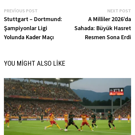
Yazı
Previous
N
PREVIOUS POST
NEXT POST
post:
p
Stuttgart – Dortmund:
A Milliler 2026’da
gezinmesi
Şampiyonlar Ligi
Sahada: Büyük Hasret
Yolunda Kader Maçı
Resmen Sona Erdi
YOU MIGHT ALSO LIKE