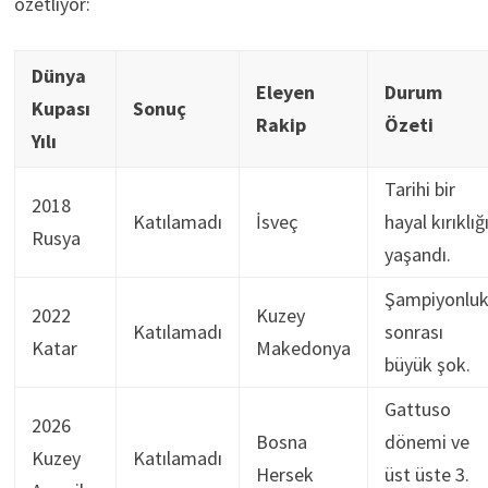
özetliyor:
Dünya
Eleyen
Durum
Kupası
Sonuç
Rakip
Özeti
Yılı
Tarihi bir
2018
Katılamadı
İsveç
hayal kırıklığ
Rusya
yaşandı.
Şampiyonlu
2022
Kuzey
Katılamadı
sonrası
Katar
Makedonya
büyük şok.
Gattuso
2026
Bosna
dönemi ve
Kuzey
Katılamadı
Hersek
üst üste 3.