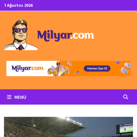
İçeriğe
7 Ağustos 2026
geç
MENÜ