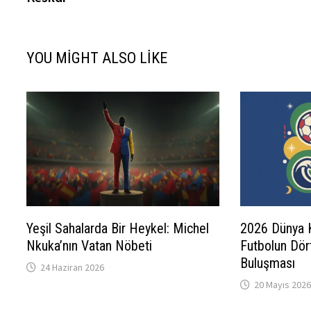
YOU MIGHT ALSO LIKE
Yeşil Sahalarda Bir Heykel: Michel
2026 Dünya K
Nkuka’nın Vatan Nöbeti
Futbolun Dört
Buluşması
24 Haziran 2026
20 Mayıs 2026