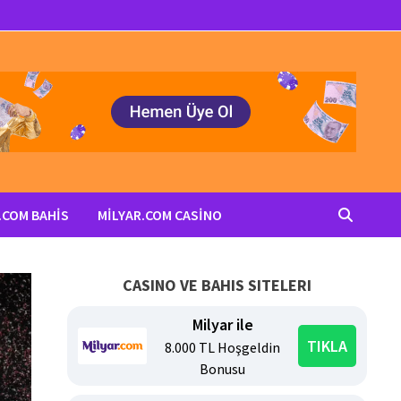
.COM BAHIS
MILYAR.COM CASINO
CASINO VE BAHIS SITELERI
Milyar ile
TIKLA
8.000 TL Hoşgeldin
Bonusu