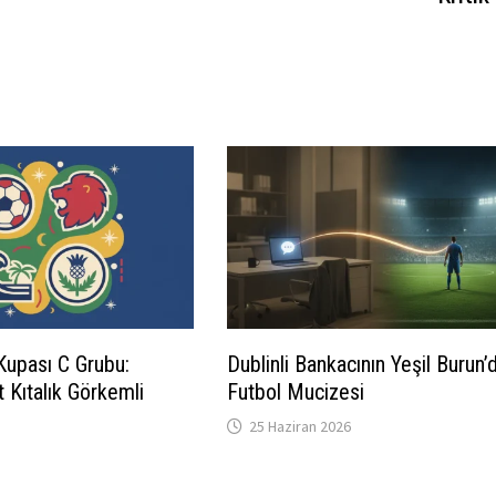
upası C Grubu:
Dublinli Bankacının Yeşil Burun’
 Kıtalık Görkemli
Futbol Mucizesi
25 Haziran 2026