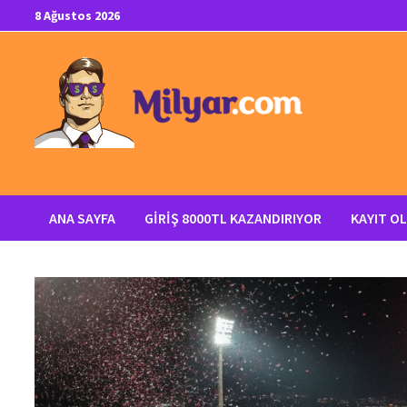
İçeriğe
8 Ağustos 2026
geç
ANA SAYFA
GIRIŞ 8000TL KAZANDIRIYOR
KAYIT O