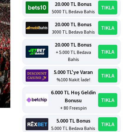
20.000 TL Bonus
TIKLA
5000 TL Bedava Bahis
20.000 TL Bonus
TIKLA
3000 TL Bedava Bahis
20.000 TL Bonus
TIKLA
+ 5.000 TL Bedava
Bahis
5.000 TL'ye Varan
TIKLA
%100 Nakit İade!
6.000 TL Hoş Geldin
TIKLA
Bonusu
+ 80 Freespin
5.000 TL Bonus
TIKLA
5.000 TL Bedava Bahis