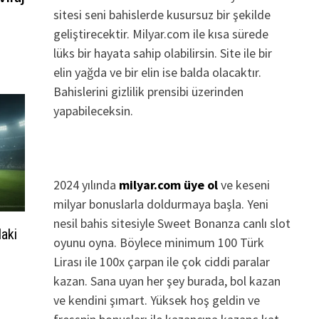
sitesi seni bahislerde kusursuz bir şekilde
geliştirecektir. Milyar.com ile kısa sürede
lüks bir hayata sahip olabilirsin. Site ile bir
elin yağda ve bir elin ise balda olacaktır.
Bahislerini gizlilik prensibi üzerinden
yapabileceksin.
2024 yılında
milyar.com üye ol
ve keseni
milyar bonuslarla doldurmaya başla. Yeni
nesil bahis sitesiyle Sweet Bonanza canlı slot
daki
oyunu oyna. Böylece minimum 100 Türk
Lirası ile 100x çarpan ile çok ciddi paralar
kazan. Sana uyan her şey burada, bol kazan
ve kendini şımart. Yüksek hoş geldin ve