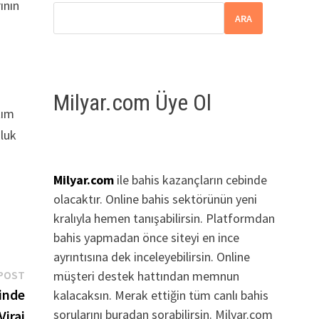
ının
ARA
Milyar.com Üye Ol
tım
’luk
Milyar.com
ile bahis kazançların cebinde
olacaktır. Online bahis sektörünün yeni
kralıyla hemen tanışabilirsin. Platformdan
bahis yapmadan önce siteyi en ince
ayrıntısına dek inceleyebilirsin. Online
Next
POST
müşteri destek hattından memnun
post:
inde
kalacaksın. Merak ettiğin tüm canlı bahis
sorularını buradan sorabilirsin. Milyar.com
Viraj