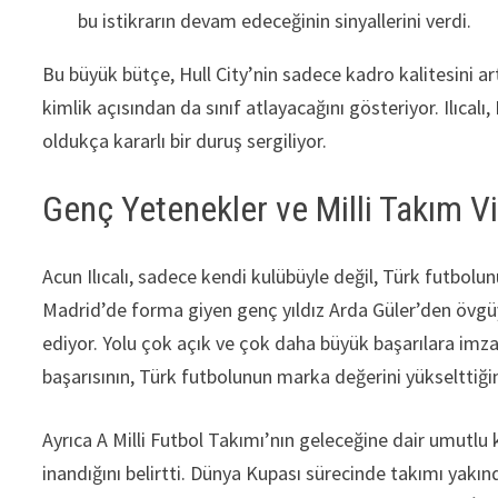
bu istikrarın devam edeceğinin sinyallerini verdi.
Bu büyük bütçe, Hull City’nin sadece kadro kalitesini 
kimlik açısından da sınıf atlayacağını gösteriyor. Ilıca
oldukça kararlı bir duruş sergiliyor.
Genç Yetenekler ve Milli Takım V
Acun Ilıcalı, sadece kendi kulübüyle değil, Türk futbolun
Madrid’de forma giyen genç yıldız Arda Güler’den övgüy
ediyor. Yolu çok açık ve çok daha büyük başarılara imz
başarısının, Türk futbolunun marka değerini yükselttiği
Ayrıca A Milli Futbol Takımı’nın geleceğine dair umutlu 
inandığını belirtti. Dünya Kupası sürecinde takımı yakın