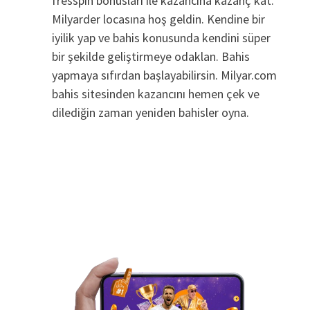
fresspin bonusları ile kazancına kazanç kat.
Milyarder locasına hoş geldin. Kendine bir
iyilik yap ve bahis konusunda kendini süper
bir şekilde geliştirmeye odaklan. Bahis
yapmaya sıfırdan başlayabilirsin. Milyar.com
bahis sitesinden kazancını hemen çek ve
dilediğin zaman yeniden bahisler oyna.