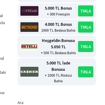
5.000 TL Bonus
TIKLA
+ 300 Freespin
al
nda
4.000 TL Bonus
TIKLA
1000 TL Bedava Bahis
Hoşgeldin Bonusu
TIKLA
5.050 TL
+ 500 TL Bedava Bahis
eal
5.000 TL İade
Bonusu
TIKLA
daki
+ 1000 TL Risksiz
Bahis
ine
Ara