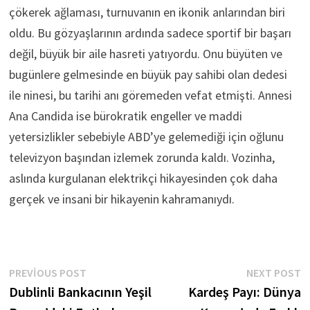
çökerek ağlaması, turnuvanın en ikonik anlarından biri
oldu. Bu gözyaşlarının ardında sadece sportif bir başarı
değil, büyük bir aile hasreti yatıyordu. Onu büyüten ve
bugünlere gelmesinde en büyük pay sahibi olan dedesi
ile ninesi, bu tarihi anı göremeden vefat etmişti. Annesi
Ana Candida ise bürokratik engeller ve maddi
yetersizlikler sebebiyle ABD’ye gelemediği için oğlunu
televizyon başından izlemek zorunda kaldı. Vozinha,
aslında kurgulanan elektrikçi hikayesinden çok daha
gerçek ve insani bir hikayenin kahramanıydı.
Yazı
Previous
N
PREVIOUS POST
NEXT POST
post:
p
Dublinli Bankacının Yeşil
Kardeş Payı: Dünya
gezinmesi