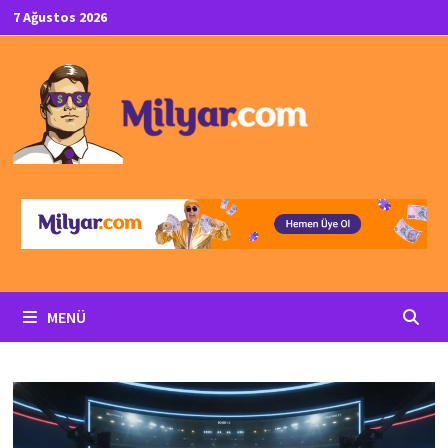
İçeriğe
7 Ağustos 2026
geç
MENÜ