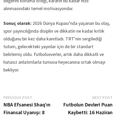
değerini koruma isteği, kararın bu kadar hızlı
alınmasındaki temel motivasyondur.
Sonuç olarak:
2026 Dünya Kupası’nda yaşanan bu olay,
spor yayıncılığında disiplin ve dikkatin ne kadar kritik
olduğunu bir kez daha kanıtladı. TRT’nin sergilediği
tutum, gelecekteki yayınlar için de bir standart
belirlemiş oldu. Futbolseverler, artık daha dikkatli ve
hatasız anlatımlarla turnuva heyecanına ortak olmayı
bekliyor.
Yazı
Previous
N
PREVIOUS POST
NEXT POST
post:
p
NBA Efsanesi Shaq’ın
Futbolun Devleri Puan
gezinmesi
Finansal Uyanışı: 8
Kaybetti: 16 Haziran