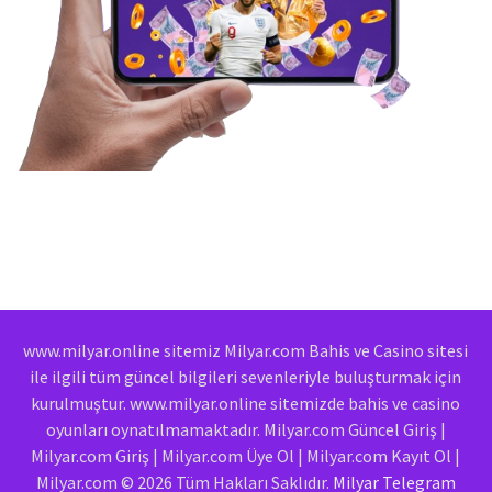
www.milyar.online sitemiz Milyar.com Bahis ve Casino sitesi
ile ilgili tüm güncel bilgileri sevenleriyle buluşturmak için
kurulmuştur. www.milyar.online sitemizde bahis ve casino
oyunları oynatılmamaktadır. Milyar.com Güncel Giriş |
Milyar.com Giriş | Milyar.com Üye Ol | Milyar.com Kayıt Ol |
Milyar.com © 2026 Tüm Hakları Saklıdır.
Milyar Telegram