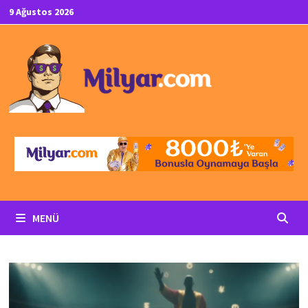
İçeriğe
9 Ağustos 2026
geç
MENÜ