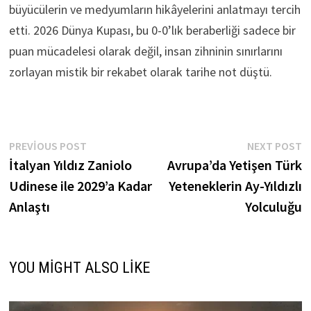
büyücülerin ve medyumların hikâyelerini anlatmayı tercih
etti. 2026 Dünya Kupası, bu 0-0’lık beraberliği sadece bir
puan mücadelesi olarak değil, insan zihninin sınırlarını
zorlayan mistik bir rekabet olarak tarihe not düştü.
Yazı
Previous
N
PREVIOUS POST
NEXT POST
post:
p
İtalyan Yıldız Zaniolo
Avrupa’da Yetişen Türk
gezinmesi
Udinese ile 2029’a Kadar
Yeteneklerin Ay-Yıldızlı
Anlaştı
Yolculuğu
YOU MIGHT ALSO LIKE