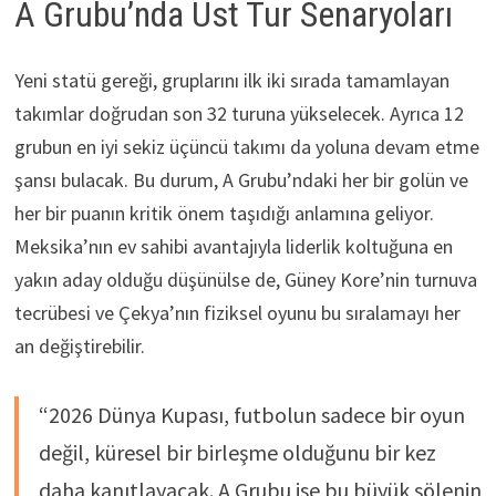
A Grubu’nda Üst Tur Senaryoları
Yeni statü gereği, gruplarını ilk iki sırada tamamlayan
takımlar doğrudan son 32 turuna yükselecek. Ayrıca 12
grubun en iyi sekiz üçüncü takımı da yoluna devam etme
şansı bulacak. Bu durum, A Grubu’ndaki her bir golün ve
her bir puanın kritik önem taşıdığı anlamına geliyor.
Meksika’nın ev sahibi avantajıyla liderlik koltuğuna en
yakın aday olduğu düşünülse de, Güney Kore’nin turnuva
tecrübesi ve Çekya’nın fiziksel oyunu bu sıralamayı her
an değiştirebilir.
“2026 Dünya Kupası, futbolun sadece bir oyun
değil, küresel bir birleşme olduğunu bir kez
daha kanıtlayacak. A Grubu ise bu büyük şölenin