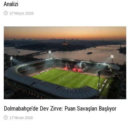
Analizi
27 Mayıs 2026
Dolmabahçe’de Dev Zirve: Puan Savaşları Başlıyor
17 Nisan 2026