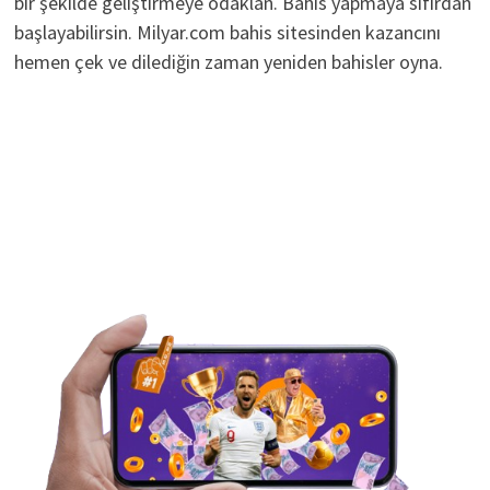
bir şekilde geliştirmeye odaklan. Bahis yapmaya sıfırdan
başlayabilirsin. Milyar.com bahis sitesinden kazancını
hemen çek ve dilediğin zaman yeniden bahisler oyna.