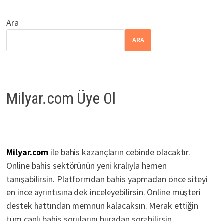
Ara
ARA
Milyar.com Üye Ol
Milyar.com
ile bahis kazançların cebinde olacaktır.
Online bahis sektörünün yeni kralıyla hemen
tanışabilirsin. Platformdan bahis yapmadan önce siteyi
en ince ayrıntısına dek inceleyebilirsin. Online müşteri
destek hattından memnun kalacaksın. Merak ettiğin
tüm canlı bahis sorularını buradan sorabilirsin.