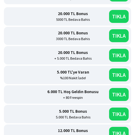
20.000 TL Bonus
TIKLA
5000 TL Bedava Bahis
20.000 TL Bonus
TIKLA
3000 TL Bedava Bahis
20.000 TL Bonus
TIKLA
+ 5.000 TL Bedava Bahis
5.000 TL'ye Varan
TIKLA
%100 Nakit İade!
6.000 TL Hoş Geldin Bonusu
TIKLA
+ 80 Freespin
5.000 TL Bonus
TIKLA
5.000 TL Bedava Bahis
12.000 TL Bonus
TIKLA