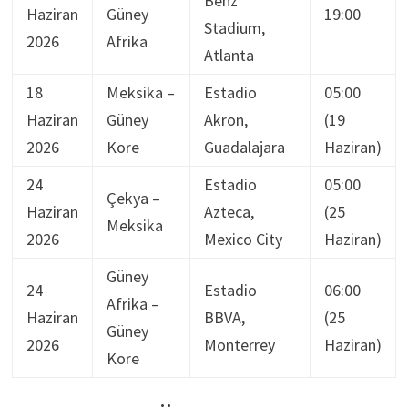
Benz
Haziran
Güney
19:00
Stadium,
2026
Afrika
Atlanta
18
Meksika –
Estadio
05:00
Haziran
Güney
Akron,
(19
2026
Kore
Guadalajara
Haziran)
24
Estadio
05:00
Çekya –
Haziran
Azteca,
(25
Meksika
2026
Mexico City
Haziran)
Güney
24
Estadio
06:00
Afrika –
Haziran
BBVA,
(25
Güney
2026
Monterrey
Haziran)
Kore